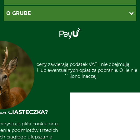
Zwroty
Reklamacje
PayU
O GRUBE
Regulamin sklepu
Za pobraniem (z dopłatą)
Klauzula RODO
Polecenie zapłaty SEPA
Sklep stacjonarny
Odstąpienie od zamówienia
Kontakt
Grube w Europie
* Wszystkie ceny zawierają podatek VAT i nie obejmują
kosztów wysyłki lub ewentualnych opłat za pobranie. O ile nie
wyszczególniono inaczej.
A CIASTECZKA?
rzystuje pliki cookie oraz
zenia podmiotów trzecich
ich ciągłego ulepszania