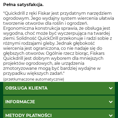
Pełna satysfakcja.
"Quickdrill z ręki Fiskar jest przydatnym narzędziem
ogrodowym. Jego wydajny system wiercenia ułatwia
tworzenie otworów dla roślin i ogrodzeń.
Ergonomiczna konstrukcja sprawia, że ​​obsługa jest
wygodna, choć może być wyczerpująca na twardej
ziemi. Solidność QuickDrill przekonuje i radzi sobie z
różnymi rodzajami gleby. Jednak głębokość
wiercenia jest ograniczona, co nie nadaje się do
głębszych otworów. Ogólnie rzecz biorąc, Fiskars
Quickdrill jest dobrym wyborem dla mniejszych
projektów ogrodowych, ale urządzenia
zmotoryzowane mogą być bardziej wydajne w
przypadku większych zadań."
(przetłumaczone automatycznie)
OBSŁUGA KLIENTA
Katalogi Grube
INFORMACJE
Twoje konto
Ustawienia plików cookie
Koszty dostawy
METODY PŁATNOŚCI