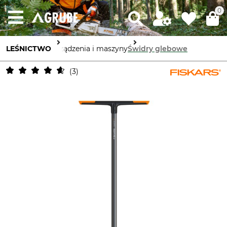
0
LEŚNICTWO
Urządzenia i maszyny
Świdry glebowe
3