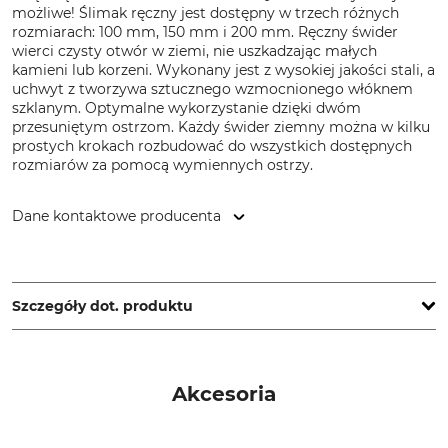
możliwe! Ślimak ręczny jest dostępny w trzech różnych
rozmiarach: 100 mm, 150 mm i 200 mm. Ręczny świder
wierci czysty otwór w ziemi, nie uszkadzając małych
kamieni lub korzeni. Wykonany jest z wysokiej jakości stali, a
uchwyt z tworzywa sztucznego wzmocnionego włóknem
szklanym. Optymalne wykorzystanie dzięki dwóm
przesuniętym ostrzom. Każdy świder ziemny można w kilku
prostych krokach rozbudować do wszystkich dostępnych
rozmiarów za pomocą wymiennych ostrzy.
Dane kontaktowe producenta
Fiskars Online Oy Ab, Keilaniementie 10, 02151 Espoo,
Finland, www.fiskars.com
Szczegóły dot. produktu
Marka
Typ produktu
Fiskars
Ręczny świder ziemny
Akcesoria
Produkcja
Średnica
Made in Poland
150 mm