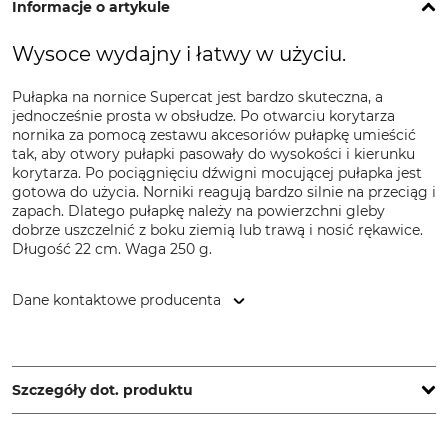
Informacje o artykule
Wysoce wydajny i łatwy w użyciu.
Pułapka na nornice Supercat jest bardzo skuteczna, a
jednocześnie prosta w obsłudze. Po otwarciu korytarza
nornika za pomocą zestawu akcesoriów pułapkę umieścić
tak, aby otwory pułapki pasowały do wysokości i kierunku
korytarza. Po pociągnięciu dźwigni mocującej pułapka jest
gotowa do użycia. Norniki reagują bardzo silnie na przeciąg i
zapach. Dlatego pułapkę należy na powierzchni gleby
dobrze uszczelnić z boku ziemią lub trawą i nosić rękawice.
Długość 22 cm. Waga 250 g.
Dane kontaktowe producenta
Swissinno Solutions AG, Rosenbergstrasse 36, 9000 St
Gallen, Switzerland, www.swissinno.com
Szczegóły dot. produktu
Marka
Typ produktu