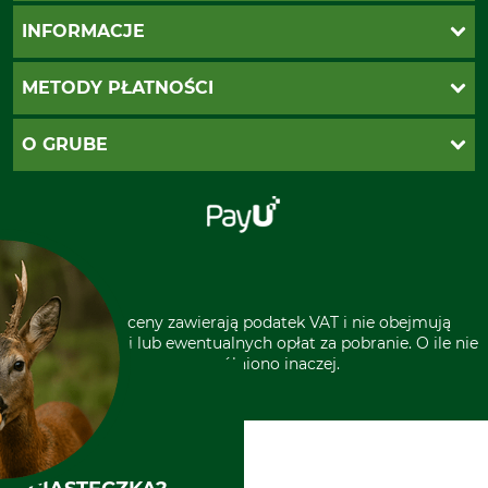
Katalogi Grube
INFORMACJE
Twoje konto
Ustawienia plików cookie
Koszty dostawy
METODY PŁATNOŚCI
Zwroty
Reklamacje
PayU
O GRUBE
Regulamin sklepu
Za pobraniem (z dopłatą)
Klauzula RODO
Polecenie zapłaty SEPA
Sklep stacjonarny
Odstąpienie od zamówienia
Kontakt
Grube w Europie
* Wszystkie ceny zawierają podatek VAT i nie obejmują
kosztów wysyłki lub ewentualnych opłat za pobranie. O ile nie
wyszczególniono inaczej.