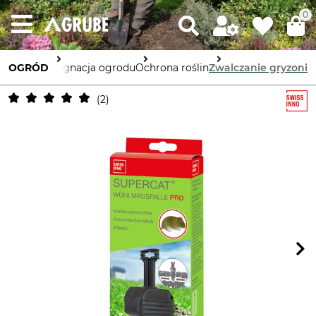
0
OGRÓD
Pielęgnacja ogrodu
Ochrona roślin
Zwalczanie gryzoni
2