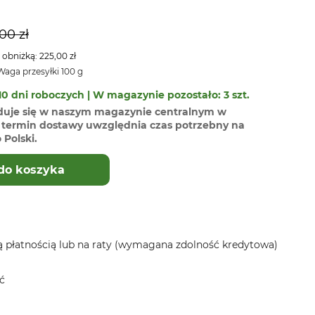
00 zł
 obniżką: 225,00 zł
aga przesyłki 100 g
0 dni roboczych | W magazynie pozostało: 3 szt.
duje się w naszym magazynie centralnym w
termin dostawy uwzględnia czas potrzebny na
Polski.
do koszyka
 płatnością lub na raty (wymagana zdolność kredytowa)
ć