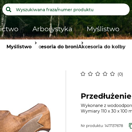
ictwo
Arborystyka
Myślistwo
Myślistwo
Akcesoria do broni
Akcesoria do kolby
0
Przedłużenie
Wykonane z wodoodporne
Wymiary 110 x 30 x 100 
Nr produktu:
1417137678