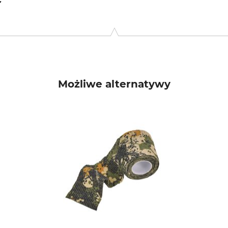
, 31011 Asolo (TV), Italy, www.riserva.it
Możliwe alternatywy