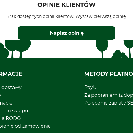
OPINIE KLIENTÓW
Brak dostępnych opinii klientów. Wystaw pierwszą opinię!
Napisz opinię
RMACJE
METODY PŁATNO
y dostawy
PayU
y
Za pobraniem (z dop
macje
Polecenie zapłaty S
amin sklepu
ula RODO
pienie od zamówienia