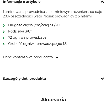
Informacje o artykule
Laminowana prowadnica z aluminiowym rdzeniem, co daje
20% oszczędności wagi. Nosek prowadnicy z 5 nitami.
Długość cięcia (cm/cale) 50/20
Podziałka 3/8"
72 ogniwa prowadzące
Grubość ogniwa prowadzącego: 1.5
Dane kontaktowe producenta
Oregon Tool GmbH, Lise-Meitner-Str. 4, 70736 Fellbach,
Germany, www.oregonproducts.com
Szczegóły dot. produktu
Podziałka
Długość cięcia
3/8"
50 cm
Akcesoria
Grubość członu
Wersja specjalna