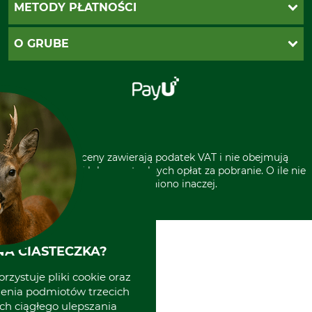
Koszty dostawy
METODY PŁATNOŚCI
Zwroty
Reklamacje
PayU
O GRUBE
Regulamin sklepu
Za pobraniem (z dopłatą)
Klauzula RODO
Polecenie zapłaty SEPA
Sklep stacjonarny
Odstąpienie od zamówienia
Kontakt
Grube w Europie
* Wszystkie ceny zawierają podatek VAT i nie obejmują
kosztów wysyłki lub ewentualnych opłat za pobranie. O ile nie
wyszczególniono inaczej.
A CIASTECZKA?
rzystuje pliki cookie oraz
zenia podmiotów trzecich
ich ciągłego ulepszania