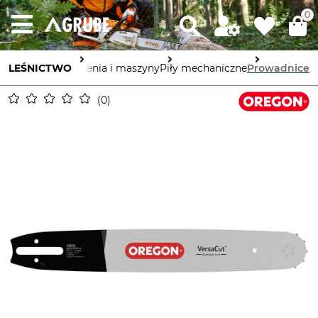
0
LEŚNICTWO
Urządzenia i maszyny
Piły mechaniczne
Prowadnice
0