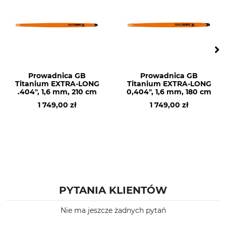
Husqvarna 460
Husqvarna 560
Husqvarna 555
Husqvarna 262
Husqvarna 450
Husqvarna 455
Husqvarna 55
Prowadnica GB
Prowadnica GB
Titanium EXTRA-LONG
Titanium EXTRA-LONG
Husqvarna 350
.404", 1,6 mm, 210 cm
0,404", 1,6 mm, 180 cm
Dolmar PS 500
1 749,00 zł
1 749,00 zł
Dolmar PS 5000
Dolmar PS 5105
Dolmar PS 6100
Husqvarna 560 II
Typ produktu
Nr artykułu producenta
Prowadnica
208VXLHK095
PYTANIA KLIENTÓW
Człony napędowe
72
Nie ma jeszcze żadnych pytań