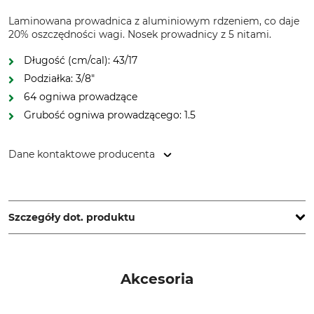
Laminowana prowadnica z aluminiowym rdzeniem, co daje
20% oszczędności wagi. Nosek prowadnicy z 5 nitami.
Długość (cm/cal): 43/17
Podziałka: 3/8"
64 ogniwa prowadzące
Grubość ogniwa prowadzącego: 1.5
Dane kontaktowe producenta
Oregon Tool GmbH, Lise-Meitner-Str. 4, 70736 Fellbach,
Germany, www.oregonproducts.com
Szczegóły dot. produktu
Podziałka
Długość cięcia
3/8"
43 cm
Akcesoria
Grubość członu
Wersja specjalna
napędowego/szerokość
VersaCut