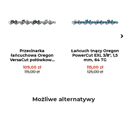
rowka
1,5 mm
Nity rolki zwrotnej
Szerokość rowka w calach
5
0,058 "
Zęby rolki zwrotnej
Wersja
11
Szyna laminowana
Przecinarka
Łańcuch tnący Oregon
łańcuchowa Oregon
PowerCut EXL 3/8", 1,5
Typ prowadnicy
Marka
VersaCut połówkowa
mm, 64 TG
Szyna laminowana z
Oregon
3/8", 1,5 mm, 64 TG
109,00 zł
115,00 zł
aluminiowym rdzeniem
115,00 zł
125,00 zł
Marka piły
Model piły
Husqvarna
Husqvarna 266
Dolmar
Husqvarna 281
Możliwe alternatywy
Husqvarna 298
Husqvarna 562
Husqvarna 576
Husqvarna 268
Husqvarna 272