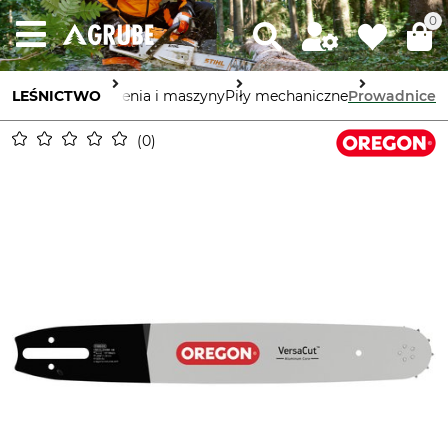
0
LEŚNICTWO
Urządzenia i maszyny
Piły mechaniczne
Prowadnice
0