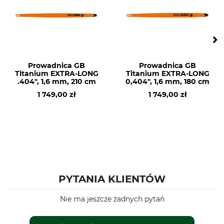
Husqvarna 288
Husqvarna 365
Husqvarna 371
Husqvarna 372
Husqvarna 390
Husqvarna 395
Prowadnica GB
Prowadnica GB
Titanium EXTRA-LONG
Titanium EXTRA-LONG
Husqvarna 570
.404", 1,6 mm, 210 cm
0,404", 1,6 mm, 180 cm
Husqvarna 3120
1 749,00 zł
1 749,00 zł
Husqvarna 385
Husqvarna 575
Husqvarna 2101
Husqvarna 572
Dolmar PS 6400
Dolmar PS 7910
Dolmar PS 7300
PYTANIA KLIENTÓW
Dolmar PS 7310
Dolmar PS 7900
Nie ma jeszcze żadnych pytań
Husqvarna 592
Husqvarna 585