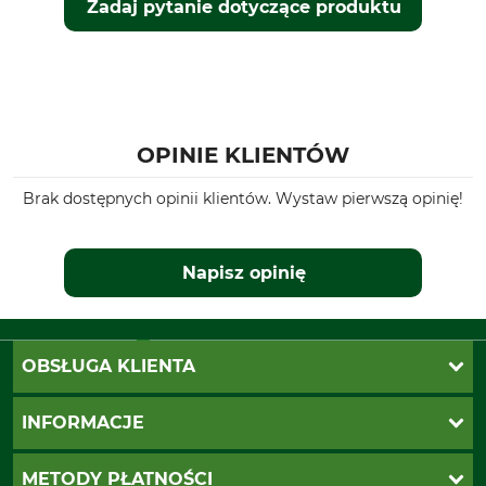
Husqvarna 562 II
Zadaj pytanie dotyczące produktu
Husqvarna 564
Typ produktu
Nr artykułu producenta
Prowadnica
178VXLHD009
Człony napędowe
OPINIE KLIENTÓW
64
Brak dostępnych opinii klientów. Wystaw pierwszą opinię!
Napisz opinię
OBSŁUGA KLIENTA
Katalogi Grube
INFORMACJE
Twoje konto
Ustawienia plików cookie
Koszty dostawy
METODY PŁATNOŚCI