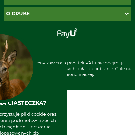
Zwroty
Reklamacje
PayU
O GRUBE
Regulamin sklepu
Za pobraniem (z dopłatą)
Klauzula RODO
Polecenie zapłaty SEPA
Sklep stacjonarny
Odstąpienie od zamówienia
Kontakt
Grube w Europie
* Wszystkie ceny zawierają podatek VAT i nie obejmują
kosztów wysyłki lub ewentualnych opłat za pobranie. O ile nie
wyszczególniono inaczej.
A CIASTECZKA?
rzystuje pliki cookie oraz
zenia podmiotów trzecich
ich ciągłego ulepszania
 dopasowanych do