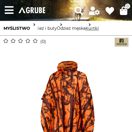
0
MYŚLISTWO
Odzież i buty
Odzież męska
Kurtki
0