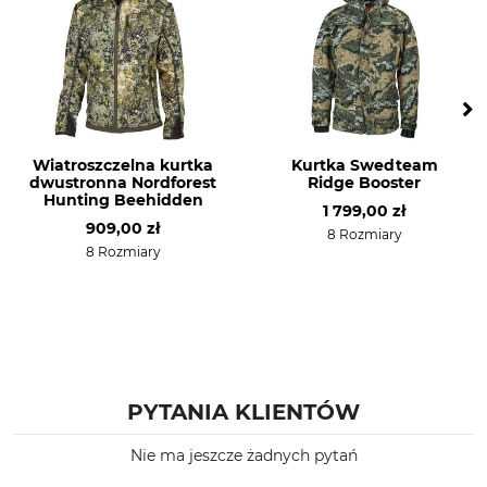
Pranie
Wybielanie
Pranie kolorowe 30°
Nie wybielać
Suszenie
Prasowanie
Nie suszyć w suszarce
Nie prasować
bębnowej
Wiatroszczelna kurtka
Kurtka Swedteam
Profesjonalna pielęgnacja
Dla
dwustronna Nordforest
Ridge Booster
tkanin
Męski
Hunting Beehidden
Nie czyścić na sucho
1 799,00 zł
Damski
909,00 zł
8 Rozmiary
8 Rozmiary
Kaptur
Wodoszczelność
Tak
Wodoszczelna
Wiatroszczelność
Kolor
Wiatroszczelna
ghostcamo blaze-black
PYTANIA KLIENTÓW
Nie ma jeszcze żadnych pytań