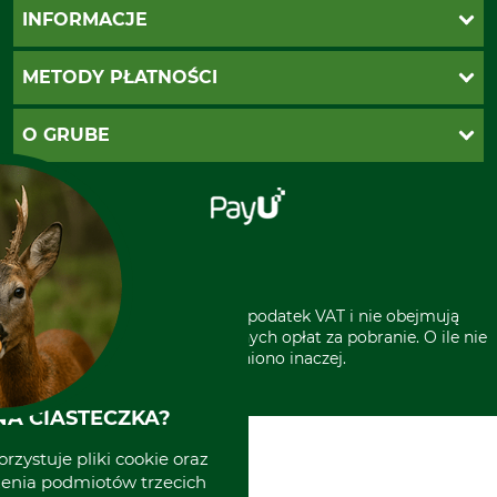
Katalogi Grube
INFORMACJE
Twoje konto
Ustawienia plików cookie
Koszty dostawy
METODY PŁATNOŚCI
Zwroty
Reklamacje
PayU
O GRUBE
Regulamin sklepu
Za pobraniem (z dopłatą)
Klauzula RODO
Polecenie zapłaty SEPA
Sklep stacjonarny
Odstąpienie od zamówienia
Kontakt
Grube w Europie
* Wszystkie ceny zawierają podatek VAT i nie obejmują
kosztów wysyłki lub ewentualnych opłat za pobranie. O ile nie
wyszczególniono inaczej.
A CIASTECZKA?
rzystuje pliki cookie oraz
zenia podmiotów trzecich