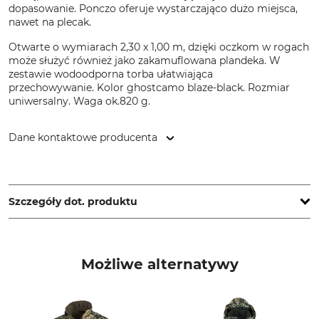
dopasowanie. Ponczo oferuje wystarczająco dużo miejsca,
nawet na plecak.
Otwarte o wymiarach 2,30 x 1,00 m, dzięki oczkom w rogach
może służyć również jako zakamuflowana plandeka. W
zestawie wodoodporna torba ułatwiająca
przechowywanie. Kolor ghostcamo blaze-black. Rozmiar
uniwersalny. Waga ok.820 g.
Dane kontaktowe producenta
Treesco, 35 Ave de Friedland, 75008 Paris, France,
www.percussion-europe.com
Szczegóły dot. produktu
Marka
Typ produktu
Percussion
Poncho
Możliwe alternatywy
Materiał wierzchni
Powłoka
100% Poliester
100% Polichlorek winylu