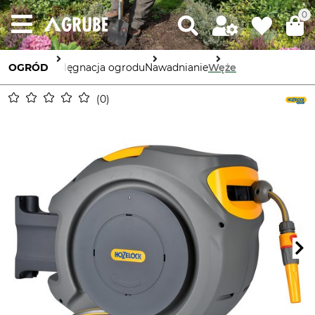
0
OGRÓD
Pielęgnacja ogrodu
Nawadnianie
Węże
0