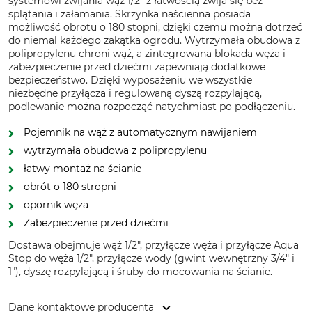
systemowi zwijania wąż 1/2" z łatwością zwija się bez
splątania i załamania. Skrzynka naścienna posiada
możliwość obrotu o 180 stopni, dzięki czemu można dotrzeć
do niemal każdego zakątka ogrodu. Wytrzymała obudowa z
polipropylenu chroni wąż, a zintegrowana blokada węża i
zabezpieczenie przed dziećmi zapewniają dodatkowe
bezpieczeństwo. Dzięki wyposażeniu we wszystkie
niezbędne przyłącza i regulowaną dyszą rozpylającą,
podlewanie można rozpocząć natychmiast po podłączeniu.
Pojemnik na wąż z automatycznym nawijaniem
wytrzymała obudowa z polipropylenu
łatwy montaż na ścianie
obrót o 180 stropni
opornik węża
Zabezpieczenie przed dziećmi
Dostawa obejmuje wąż 1/2", przyłącze węża i przyłącze Aqua
Stop do węża 1/2", przyłącze wody (gwint wewnętrzny 3/4" i
1"), dyszę rozpylającą i śruby do mocowania na ścianie.
Dane kontaktowe producenta