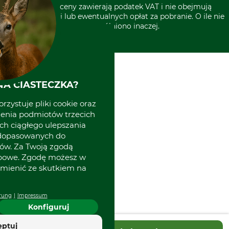
* Wszystkie ceny zawierają podatek VAT i nie obejmują
kosztów wysyłki lub ewentualnych opłat za pobranie. O ile nie
wyszczególniono inaczej.
A CIASTECZKA?
rzystuje pliki cookie oraz
zenia podmiotów trzecich
ich ciągłego ulepszania
 dopasowanych do
ów. Za Twoją zgodą
obowe. Zgodę możesz w
zmienić ze skutkiem na
rung
Impressum
Konfiguruj
eptuj