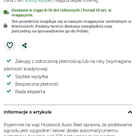
Cena z VAT
Koszty wysyłki
Waga przesyłki 9,394 kg
Dostawa w ciągu 8-10 dni roboczych | Ponad 10 szt. w
magazynie.
Ten przedmiot znajduje się w naszym magazynie centralnym w
Niemczech. Podany termin dostawy uwzględnia czas
potrzebny na sprowadzenie go do Polski.
Zakupy z odroczoną płatnością lub na raty (wymagana
zdolność kredytowa)
Szybka wysyłka
Bezpieczna płatność
Rada eksperta
Informacje o artykule
Pojemnik na wąż Hozelock Auto Reel sprawia, że ​​podlewanie
ogrodu jest wygodne i łatwe: dzięki automatycznemu