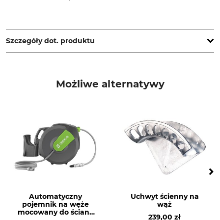
Hozelock Benelux, Postbox 348, 5140 AH Waalwijk,
Netherlands, www.hozelock.de
Szczegóły dot. produktu
Marka
Typ produktu
Hozelock Exel
Pojemnik na węże
Możliwe alternatywy
mocowany do ściany
Nazwa modelu
Długość węża
Auto Reel
20 metr
Produkcja
Rozmiar węża
Made in Britain
1/2 "
Waga
8,6 kg
Automatyczny
Uchwyt ścienny na
pojemnik na węże
wąż
mocowany do ściany
239,00 zł