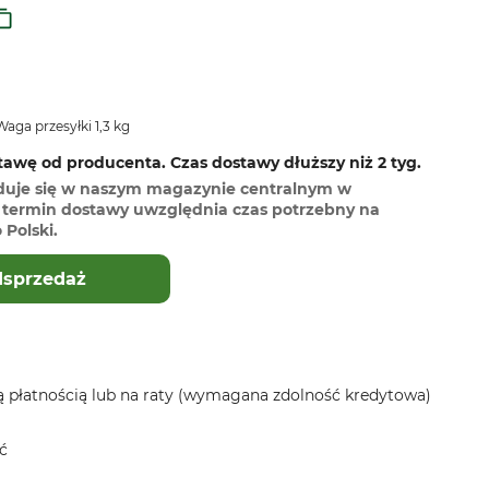
aga przesyłki 1,3 kg
awę od producenta. Czas dostawy dłuższy niż 2 tyg.
duje się w naszym magazynie centralnym w
termin dostawy uwzględnia czas potrzebny na
Polski.
dsprzedaż
 płatnością lub na raty (wymagana zdolność kredytowa)
ć