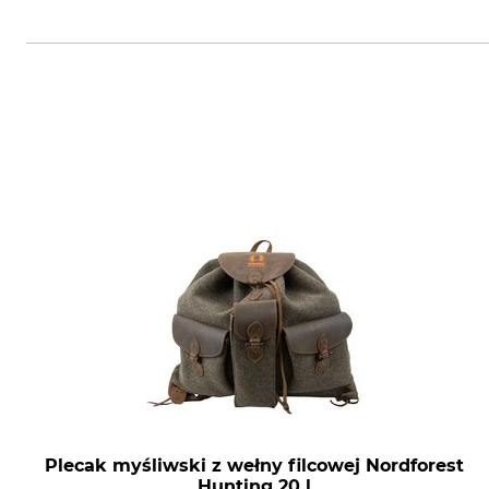
Swarovski-Optik AG & Co KG., Da
Plecak myśliwski z wełny filcowej Nordforest
Hunting 20 l