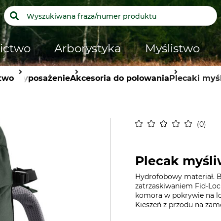
ictwo
Arborystyka
Myślistwo
two
Wyposażenie
Akcesoria do polowania
Plecaki myś
0
Plecak myśli
Hydrofobowy materiał. B
zatrzaskiwaniem Fid-Loc
komora w pokrywie na lo
Kieszeń z przodu na zame