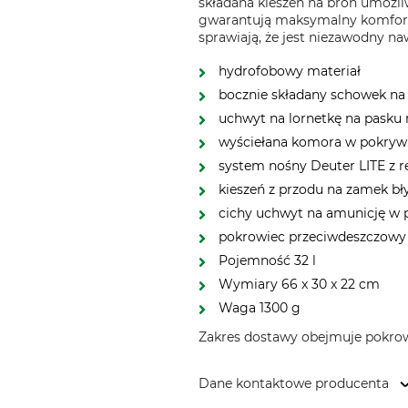
składana kieszeń na broń umożli
gwarantują maksymalny komfort 
sprawiają, że jest niezawodny na
hydrofobowy materiał
bocznie składany schowek na
uchwyt na lornetkę na pasku
wyściełana komora w pokrywi
system nośny Deuter LITE z r
kieszeń z przodu na zamek bł
cichy uchwyt na amunicję w
pokrowiec przeciwdeszczowy
Pojemność 32 l
Wymiary 66 x 30 x 22 cm
Waga 1300 g
Zakres dostawy obejmuje pokro
Dane kontaktowe producenta