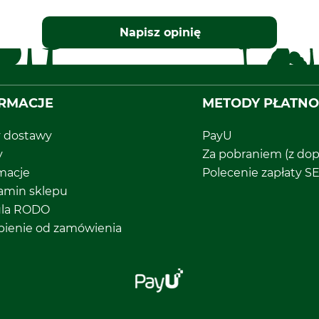
Napisz opinię
RMACJE
METODY PŁATNO
y dostawy
PayU
y
Za pobraniem (z dop
macje
Polecenie zapłaty S
amin sklepu
ula RODO
pienie od zamówienia