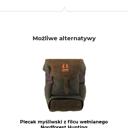
niel-Swarovski-Str. 70, 6067 Absam, Austria, www.swarovskiopt
Możliwe alternatywy
Plecak myśliwski z filcu wełnianego
Nordforest Hunting