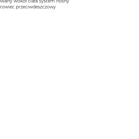
lowany wokół ciała system nośny
krowiec przeciwdeszczowy