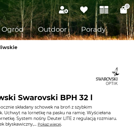
0
Ogród
Outdoor
Porady
liwskie
wski Swarovski BPH 32 l
ocznie składany schowek na broń z szybkim
k. Uchwyt na lornetkę na pasku na ramię. Wyściełana
rnetkę. System nośny Deuter LITE z regulacją rozmiaru.
k błyskawiczny,...
.
Pokaż więcej