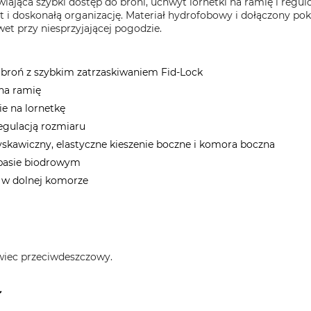
wiająca szybki dostęp do broni, uchwyt lornetki na ramię i regu
i doskonałą organizację. Materiał hydrofobowy i dołączony po
wet przy niesprzyjającej pogodzie.
 broń z szybkim zatrzaskiwaniem Fid-Lock
 na ramię
e na lornetkę
egulacją rozmiaru
yskawiczny, elastyczne kieszenie boczne i komora boczna
 pasie biodrowym
 w dolnej komorze
wiec przeciwdeszczowy.