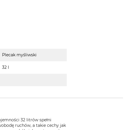
Plecak myśliwski
32 l
emności 32 litrów spełni
bodę ruchów, a takie cechy jak