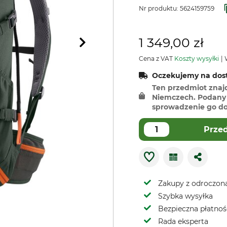
Nr produktu:
5624159759
1 349,00 zł
Cena z VAT
Koszty wysyłki
W
Oczekujemy na dost
Ten przedmiot znaj
Niemczech. Podany 
sprowadzenie go do 
Prze
Zakupy z odroczoną
Szybka wysyłka
Bezpieczna płatnoś
Rada eksperta