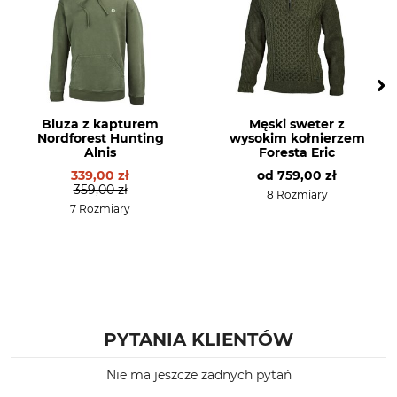
Pranie
Wybielanie
Pranie kolorowe 30°
Nie wybielać
Suszenie
Prasowanie
Nie suszyć w suszarce
Prasować w temp. maks.
bębnowej
110°C
Bluza z kapturem
Męski sweter z
Nordforest Hunting
wysokim kołnierzem
Profesjonalna pielęgnacja
Dla
Alnis
Foresta Eric
tkanin
Męski
339,00 zł
od
759,00 zł
Nie czyścić na sucho
359,00 zł
8 Rozmiary
7 Rozmiary
Kolor
Rozmiar odzieży
L
Zielony
PYTANIA KLIENTÓW
Nie ma jeszcze żadnych pytań