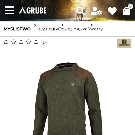
0
MYŚLISTWO
Odzież i buty
Odzież męska
Swetry
0