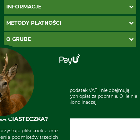
Katalogi Grube
INFORMACJE
Twoje konto
Ustawienia plików cookie
Koszty dostawy
METODY PŁATNOŚCI
Zwroty
Reklamacje
PayU
O GRUBE
Regulamin sklepu
Za pobraniem (z dopłatą)
Klauzula RODO
Polecenie zapłaty SEPA
Sklep stacjonarny
Odstąpienie od zamówienia
Kontakt
Grube w Europie
* Wszystkie ceny zawierają podatek VAT i nie obejmują
kosztów wysyłki lub ewentualnych opłat za pobranie. O ile nie
wyszczególniono inaczej.
A CIASTECZKA?
rzystuje pliki cookie oraz
zenia podmiotów trzecich