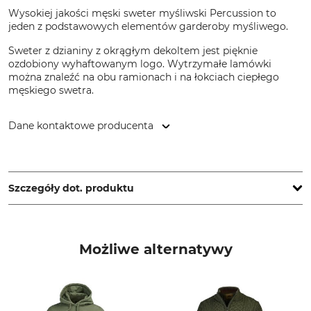
Wysokiej jakości męski sweter myśliwski Percussion to
jeden z podstawowych elementów garderoby myśliwego.
Sweter z dzianiny z okrągłym dekoltem jest pięknie
ozdobiony wyhaftowanym logo. Wytrzymałe lamówki
można znaleźć na obu ramionach i na łokciach ciepłego
męskiego swetra.
Dane kontaktowe producenta
Treesco, 35 Ave de Friedland, 75008 Paris, France,
www.percussion-europe.com
Szczegóły dot. produktu
Marka
Typ produktu
Percussion
Swetry
Możliwe alternatywy
Nazwa modelu
Materiał wierzchni
Polowanie
70% Poliakryl
30% Wełna