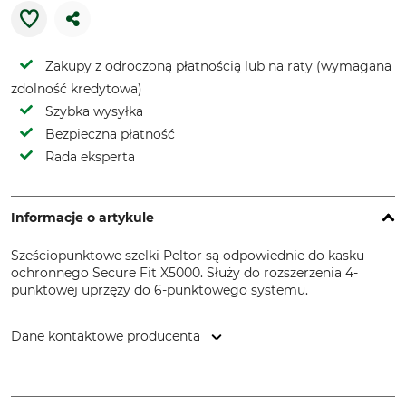
Zakupy z odroczoną płatnością lub na raty (wymagana
zdolność kredytowa)
Szybka wysyłka
Bezpieczna płatność
Rada eksperta
Informacje o artykule
Sześciopunktowe szelki Peltor są odpowiednie do kasku
ochronnego Secure Fit X5000. Służy do rozszerzenia 4-
punktowej uprzęży do 6-punktowego systemu.
Dane kontaktowe producenta
3M Germany GmbH, Carl-Schurz-Str. 1, 41460 Neuss,
Germany, www.3mGermany.de