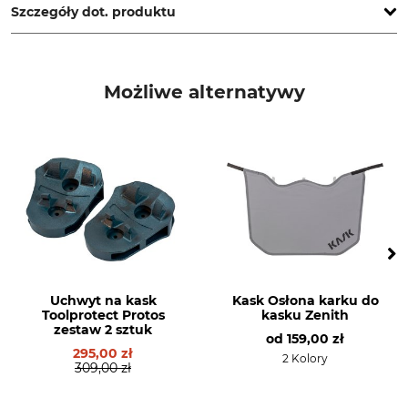
Szczegóły dot. produktu
Marka
Typ produktu
Peltor
Pas 6-punktowy
Możliwe alternatywy
Nr artykułu producenta
7100180681=X5-6PTSTRAP
Uchwyt na kask
Kask Osłona karku do
Toolprotect Protos
kasku Zenith
zestaw 2 sztuk
od
159,00 zł
295,00 zł
2 Kolory
309,00 zł