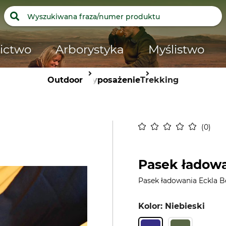
ictwo
Arborystyka
Myślistwo
Outdoor
Wyposażenie
Trekking
0
Pasek ładowa
Pasek ładowania Eckla B
Kolor: Niebieski