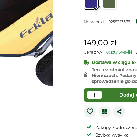
Nr produktu:
9259223578
149,00 zł
Cena z VAT
Koszty wysyłki
W
Dostawa w ciągu 8-1
Ten przedmiot znaj
Niemczech. Podany 
sprowadzenie go do 
Dodaj 
Zakupy z odroczoną
Szybka wysyłka