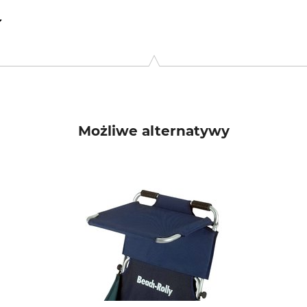
4626 Bretzfeld-Schwabbach, Germany, www.eckla.de
Możliwe alternatywy