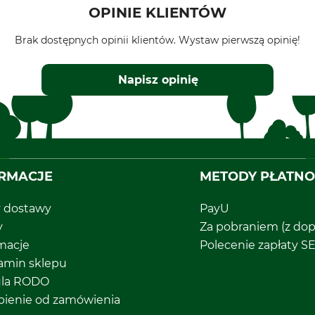
OPINIE KLIENTÓW
Brak dostępnych opinii klientów. Wystaw pierwszą opinię!
Napisz opinię
RMACJE
METODY PŁATNO
y dostawy
PayU
y
Za pobraniem (z dop
macje
Polecenie zapłaty S
amin sklepu
ula RODO
pienie od zamówienia