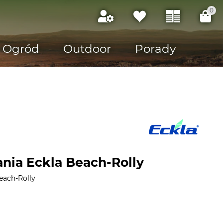
0
Ogród
Outdoor
Porady
nia Eckla Beach-Rolly
each-Rolly