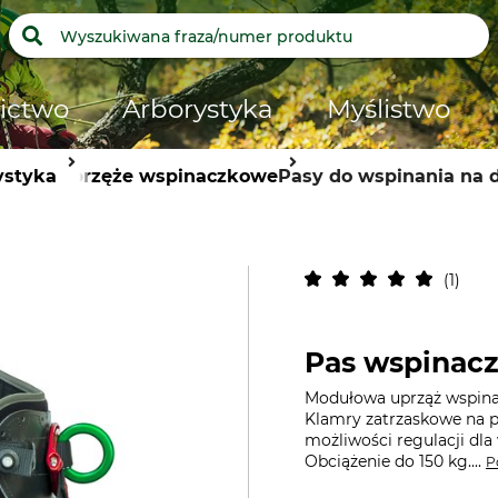
ictwo
Arborystyka
Myślistwo
ystyka
Uprzęże wspinaczkowe
Pasy do wspinania na 
1
Pas wspinac
Modułowa uprząż wspina
Klamry zatrzaskowe na p
możliwości regulacji dl
Obciążenie do 150 kg....
P