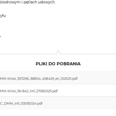
 biodrowym i pętlach udowych
yłu
482, 1017 EG Amsterdam, Netherlands, www.dmmwales.com
PLIKI DO POBRANIA
_DMM-Kinisi_357206_368124_458429_en_102025.pdf
DMM-Kinisi_56-842_intl_27082025.pdf
DoC_DMM_intl_03092024.pdf