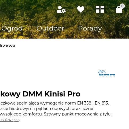
0
Ogród
Outdoor
Porady
drzewa
zkowy DMM Kinisi Pro
czkowa spełniająca wymagania norm EN 358 i EN 813.
asie biodrowym i pętlach udowych oraz liczne
a wysokiego komfortu. Sztywny punkt mocowania z tyłu.
.
okaż więcej