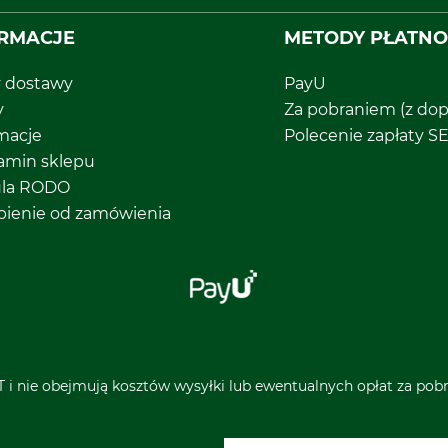
RMACJE
METODY PŁATNO
y dostawy
PayU
y
Za pobraniem (z dop
macje
Polecenie zapłaty S
amin sklepu
ula RODO
pienie od zamówienia
 i nie obejmują kosztów wysyłki lub ewentualnych opłat za pobra