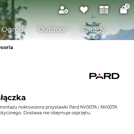
0
Ogród
Outdoor
Porady
soria
łączka
 montażu noktowizora przystawki Pard NV007A i NV007A
optycznego. Dostawa nie obejmuje osprzętu.