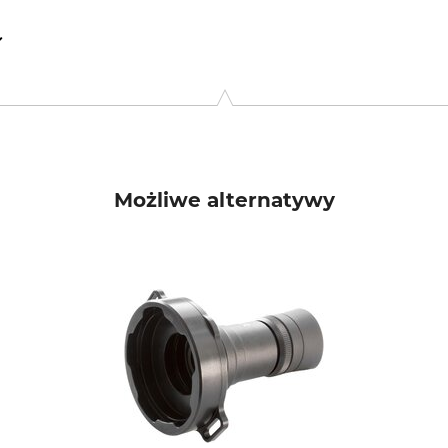
ymowskiego 31, 02-697 Warsaw - Mazowieckie, Poland, www.pard.
Możliwe alternatywy