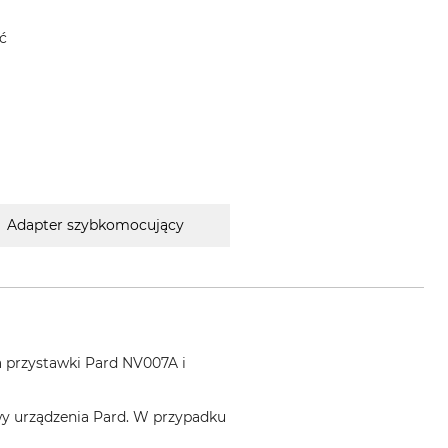
ć
Adapter szybkomocujący
a przystawki Pard NV007A i
wy urządzenia Pard. W przypadku