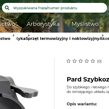
ictwo
Arborystyka
Myślistwo
istwo
Optyka
Sprzęt termowizyjny i noktowizyjny
Akce
0
Pard Szybkoz
Do szybkiego i łatwego
do istniejącego układu 
Opis wariantu: