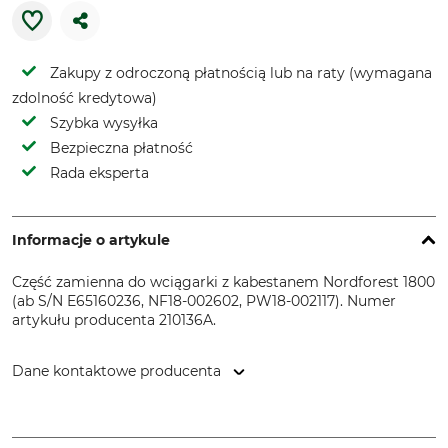
Zakupy z odroczoną płatnością lub na raty (wymagana
zdolność kredytowa)
Szybka wysyłka
Bezpieczna płatność
Rada eksperta
Informacje o artykule
Część zamienna do wciągarki z kabestanem Nordforest 1800
(ab S/N E65160236, NF18-002602, PW18-002117). Numer
artykułu producenta 210136A.
Dane kontaktowe producenta
EDER – Maschinenbau GmbH, Schweigerstr. 6, 38302
Wolfenbüttel, Germany, www.eder-maschinenbau.de