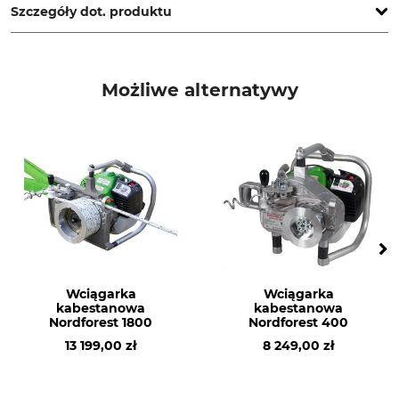
Szczegóły dot. produktu
Typ produktu
Nazwa modelu
Pałąk ochronny silnika
długi do wciągarki
Możliwe alternatywy
kabestanowej 1800
Produkcja
Made in Germany
Wciągarka
Wciągarka
kabestanowa
kabestanowa
Nordforest 1800
Nordforest 400
13 199,00 zł
8 249,00 zł