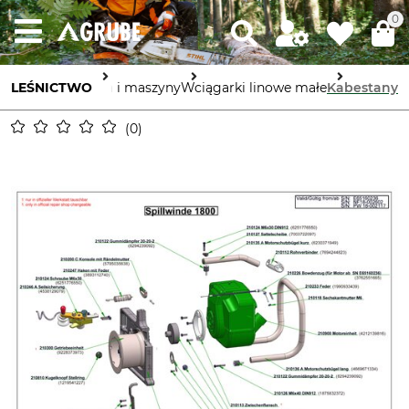
0
LEŚNICTWO
Urządzenia i maszyny
Wciągarki linowe małe
Kabestany
0