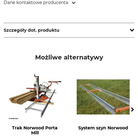
Dane kontaktowe producenta
Himmelberger Zeughammerwerk Leonhard Müller & Söhne
GmbH, Zellach 4, 9413 Frantschach-St. Gertraud, Austria,
www.mueller-hammerwerk.at
Szczegóły dot. produktu
Marka
Typ produktu
Müller
Nóż oburęczny
Możliwe alternatywy
Produkcja
Made in Austria
Trak Norwood Porta
System szyn Norwood
Mill