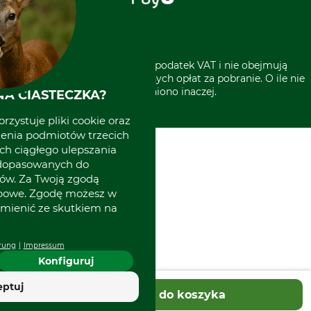
Grube w Europie
* Wszystkie ceny zawierają podatek VAT i nie obejmują
kosztów wysyłki lub ewentualnych opłat za pobranie. O ile nie
wyszczególniono inaczej.
A CIASTECZKA?
rzystuje pliki cookie oraz
zenia podmiotów trzecich
ich ciągłego ulepszania
 dopasowanych do
ów. Za Twoją zgodą
obowe. Zgodę możesz w
zmienić ze skutkiem na
rung
Impressum
Konfiguruj
eptuj
Dodaj do koszyka