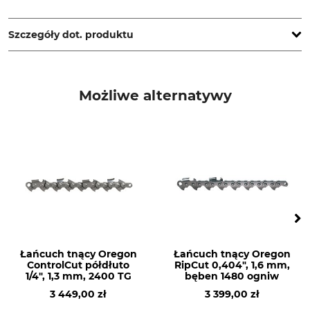
Oregon Tool GmbH, Lise-Meitner-Str. 4, 70736 Fellbach,
Germany, www.oregonproducts.com
Szczegóły dot. produktu
Podziałka
Grubość członu
napędowego/szerokość
3/8"LP
Możliwe alternatywy
rowka
1,3 mm
Typ łańcucha do piły
Wygniatanie człon
napędowy
Półdłuto
91
Tłoczenie na zębie
Ustawienie ostrzałki
M
55 °
Uchwyt pilnika
Pilnik okrągły 1. połowa
0 °
4 mm
Łańcuch tnący Oregon
Łańcuch tnący Oregon
ControlCut półdłuto
RipCut 0,404", 1,6 mm,
1/4", 1,3 mm, 2400 TG
bęben 1480 ogniw
Pilnik okrągły 2. połowa
Kąt ostrzenia
3 449,00 zł
3 399,00 zł
3,6 mm
30 °