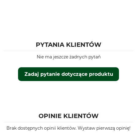
Tarcza szlifierska
Odległość ogranicznika
głębokości
3,0 - 3,2 mm
0,65 mm
Marka
Typ produktu
Oregon
Łańcuch piły
PYTANIA KLIENTÓW
Nr artykułu producenta
Człony napędowe
M91VXL025R
410
Nie ma jeszcze żadnych pytań
Zadaj pytanie dotyczące produktu
OPINIE KLIENTÓW
Brak dostępnych opinii klientów. Wystaw pierwszą opinię!