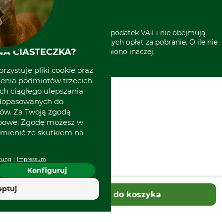
* Wszystkie ceny zawierają podatek VAT i nie obejmują
kosztów wysyłki lub ewentualnych opłat za pobranie. O ile nie
A CIASTECZKA?
wyszczególniono inaczej.
rzystuje pliki cookie oraz
zenia podmiotów trzecich
ich ciągłego ulepszania
 dopasowanych do
ów. Za Twoją zgodą
obowe. Zgodę możesz w
zmienić ze skutkiem na
rung
Impressum
Konfiguruj
eptuj
Dodaj do koszyka