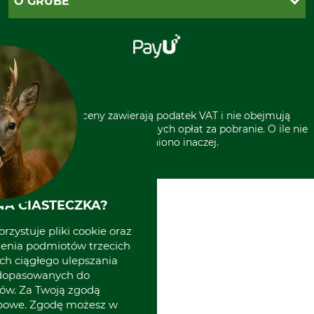
O GRUBE
Regulamin sklepu
Za pobraniem (z dopłatą)
Klauzula RODO
Polecenie zapłaty SEPA
Sklep stacjonarny
Odstąpienie od zamówienia
Kontakt
Grube w Europie
* Wszystkie ceny zawierają podatek VAT i nie obejmują
kosztów wysyłki lub ewentualnych opłat za pobranie. O ile nie
wyszczególniono inaczej.
A CIASTECZKA?
rzystuje pliki cookie oraz
zenia podmiotów trzecich
ich ciągłego ulepszania
 dopasowanych do
ów. Za Twoją zgodą
obowe. Zgodę możesz w