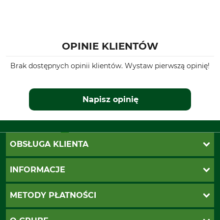
OPINIE KLIENTÓW
Brak dostępnych opinii klientów. Wystaw pierwszą opinię!
Napisz opinię
OBSŁUGA KLIENTA
Katalogi Grube
INFORMACJE
Twoje konto
Ustawienia plików cookie
Koszty dostawy
METODY PŁATNOŚCI
Zwroty
Reklamacje
PayU