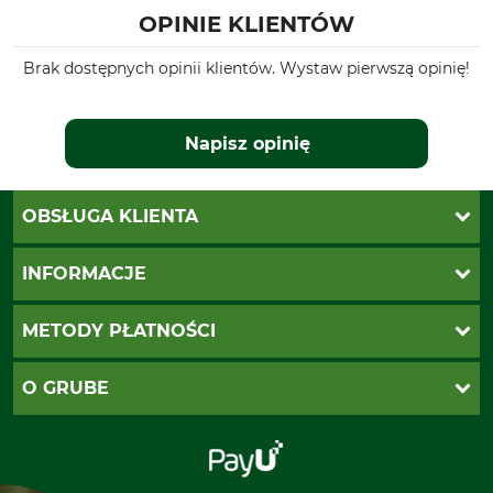
OPINIE KLIENTÓW
Brak dostępnych opinii klientów. Wystaw pierwszą opinię!
Napisz opinię
OBSŁUGA KLIENTA
Katalogi Grube
INFORMACJE
Twoje konto
Ustawienia plików cookie
Koszty dostawy
METODY PŁATNOŚCI
Zwroty
Reklamacje
PayU
O GRUBE
Regulamin sklepu
Za pobraniem (z dopłatą)
Klauzula RODO
Polecenie zapłaty SEPA
Sklep stacjonarny
Odstąpienie od zamówienia
Kontakt
Grube w Europie