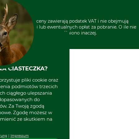
* Wszystkie ceny zawierają podatek VAT i nie obejmują
kosztów wysyłki lub ewentualnych opłat za pobranie. O ile nie
wyszczególniono inaczej.
A CIASTECZKA?
rzystuje pliki cookie oraz
zenia podmiotów trzecich
ich ciągłego ulepszania
 dopasowanych do
ów. Za Twoją zgodą
obowe. Zgodę możesz w
zmienić ze skutkiem na
rung
Impressum