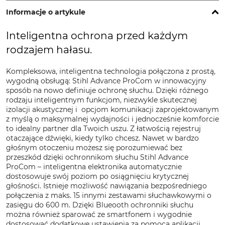
Informacje o artykule
Inteligentna ochrona przed każdym
rodzajem hałasu.
Kompleksowa, inteligentna technologia połączona z prostą,
wygodną obsługą: Stihl Advance ProCom w innowacyjny
sposób na nowo definiuje ochronę słuchu. Dzięki różnego
rodzaju inteligentnym funkcjom, niezwykle skutecznej
izolacji akustycznej i opcjom komunikacji zaprojektowanym
z myślą o maksymalnej wydajności i jednocześnie komforcie
to idealny partner dla Twoich uszu. Z łatwością rejestruj
otaczające dźwięki, kiedy tylko chcesz. Nawet w bardzo
głośnym otoczeniu możesz się porozumiewać bez
przeszkód dzięki ochronnikom słuchu Stihl Advance
ProCom – inteligentna elektronika automatycznie
dostosowuje swój poziom po osiągnięciu krytycznej
głośności. Istnieje możliwość nawiązania bezpośredniego
połączenia z maks. 15 innymi zestawami słuchawkowymi o
zasięgu do 600 m. Dzięki Blueooth ochronniki słuchu
można również sparować ze smartfonem i wygodnie
dostosować dodatkowe ustawienia za pomocą aplikacji