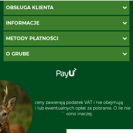
OBSŁUGA KLIENTA
Katalogi Grube
INFORMACJE
Twoje konto
Ustawienia plików cookie
Koszty dostawy
METODY PŁATNOŚCI
Zwroty
Reklamacje
PayU
O GRUBE
Regulamin sklepu
Za pobraniem (z dopłatą)
Klauzula RODO
Polecenie zapłaty SEPA
Sklep stacjonarny
Odstąpienie od zamówienia
Kontakt
Grube w Europie
* Wszystkie ceny zawierają podatek VAT i nie obejmują
kosztów wysyłki lub ewentualnych opłat za pobranie. O ile nie
wyszczególniono inaczej.