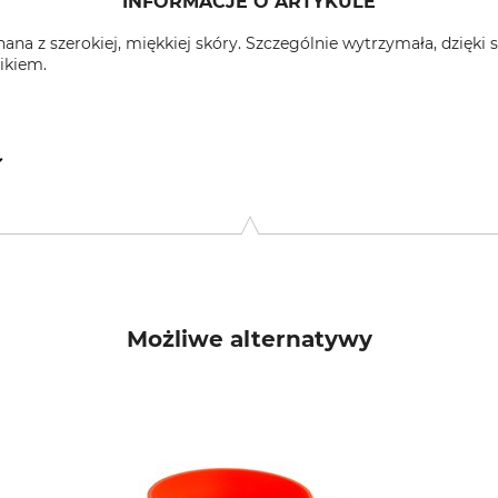
INFORMACJE O ARTYKULE
na z szerokiej, miękkiej skóry. Szczególnie wytrzymała, dzięki 
likiem.
 Nr. 1, 550206 Sibiu, Romania, www.tapel-sibiu.ro
Możliwe alternatywy