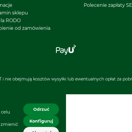
macje
Polecenie zapłaty S
amin sklepu
ula RODO
pienie od zamówienia
 i nie obejmują kosztów wysyłki lub ewentualnych opłat za pobra
Odrzuć
 celu
Konfiguruj
 zmienić