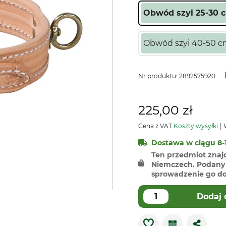
Obwód szyi 25-30 
Obwód szyi 40-50 
Nr produktu:
2892575920
225,00 zł
Cena z VAT
Koszty wysyłki
W
Dostawa w ciągu 8-1
Ten przedmiot znaj
Niemczech. Podany 
sprowadzenie go do 
Dodaj 