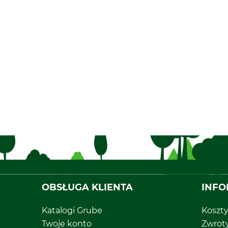
OBSŁUGA KLIENTA
INFO
Katalogi Grube
Koszt
Twoje konto
Zwrot