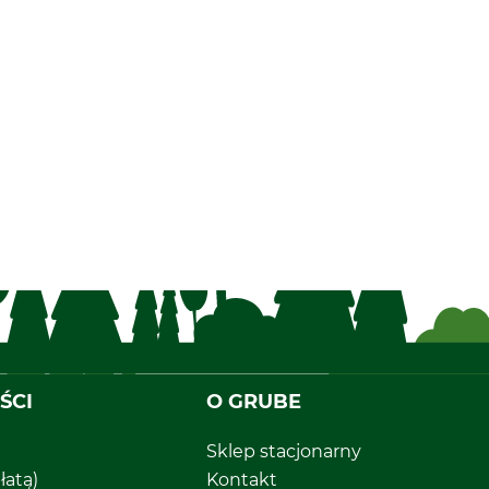
ŚCI
O GRUBE
Sklep stacjonarny
łatą)
Kontakt