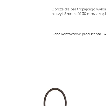
Obroża dla psa tropiącego wykona
na szyi. Szerokość 30 mm, z kręt
Dane kontaktowe producenta
SC Tapel SRL, Sibiu, Strada Cugir