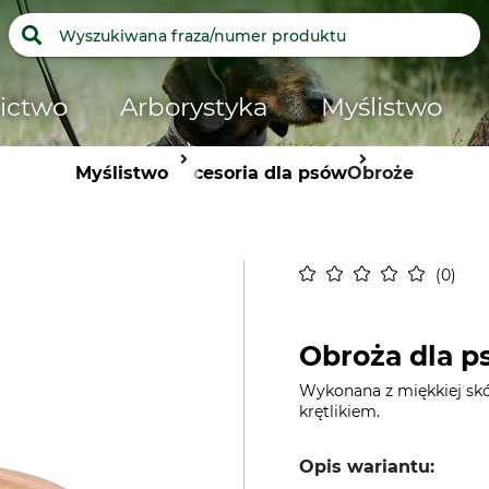
ictwo
Arborystyka
Myślistwo
Myślistwo
Akcesoria dla psów
Obroże
0
Obroża dla p
Wykonana z miękkiej skó
krętlikiem.
Opis wariantu: