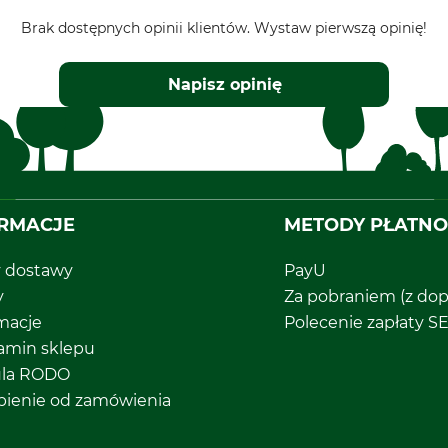
Brak dostępnych opinii klientów. Wystaw pierwszą opinię!
Napisz opinię
RMACJE
METODY PŁATNO
y dostawy
PayU
y
Za pobraniem (z dop
macje
Polecenie zapłaty S
amin sklepu
ula RODO
pienie od zamówienia