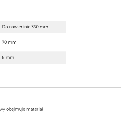
Do nawiertnic 350 mm
70 mm
8 mm
awy obejmuje materiał