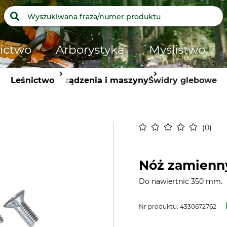
ictwo
Arborystyka
Myślistwo
Leśnictwo
Urządzenia i maszyny
Świdry glebowe
0
Nóż zamienn
Do nawiertnic 350 mm.
Nr produktu:
4330672762