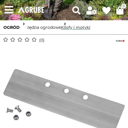
0
OGRÓD
Narzędzia ogrodowe
Kilofy i motyki
0