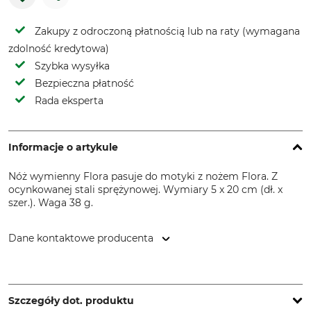
Zakupy z odroczoną płatnością lub na raty (wymagana
zdolność kredytowa)
Szybka wysyłka
Bezpieczna płatność
Rada eksperta
Informacje o artykule
Nóż wymienny Flora pasuje do motyki z nożem Flora. Z
ocynkowanej stali sprężynowej. Wymiary 5 x 20 cm (dł. x
szer.). Waga 38 g.
Dane kontaktowe producenta
FLORA Wilh. Förster GmbH & Co. KG, Schmidtsiepen 3,
58553 Halver, Germany, www.flora.biz
Szczegóły dot. produktu