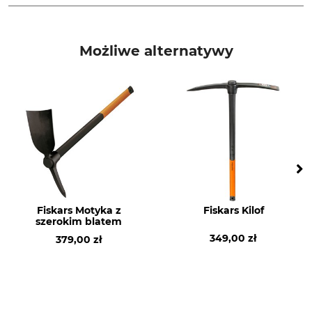
Marka
Typ produktu
Flora
Nóż zapasowy
Możliwe alternatywy
Nazwa modelu
Produkcja
do motyki z nożem
Made in Germany
Waga
38 g
Fiskars Motyka z
Fiskars Kilof
szerokim blatem
349,00 zł
379,00 zł