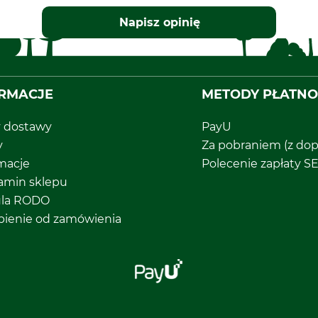
Napisz opinię
RMACJE
METODY PŁATNO
y dostawy
PayU
y
Za pobraniem (z dop
macje
Polecenie zapłaty S
amin sklepu
ula RODO
pienie od zamówienia