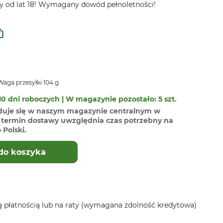
y od lat 18! Wymagany dowód pełnoletności!
aga przesyłki 104 g
0 dni roboczych | W magazynie pozostało: 5 szt.
duje się w naszym magazynie centralnym w
termin dostawy uwzględnia czas potrzebny na
Polski.
do koszyka
 płatnością lub na raty (wymagana zdolność kredytowa)