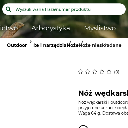
ictwo
Arborystyka
Myślistwo
Outdoor
Noże i narzędzia
Noże
Noże nieskładane
0
Nóż wędkarsk
Nóż wędkarski i outdoor
przyjemne uczucie ciepła
Waga 64 g. Dostawa obe