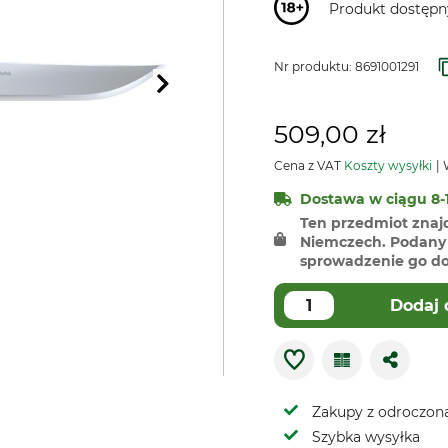
Produkt dostępn
Nr produktu:
8691001291
509,00 zł
Cena z VAT
Koszty wysyłki
W
Dostawa w ciągu 8-1
Ten przedmiot znaj
Niemczech. Podany 
sprowadzenie go do 
Dodaj 
Zakupy z odroczoną
Szybka wysyłka