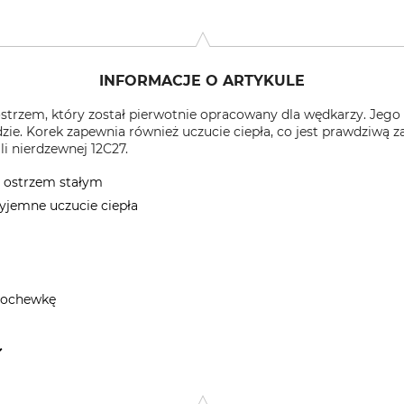
INFORMACJE O ARTYKULE
 ostrzem, który został pierwotnie opracowany dla wędkarzy. Jego 
e. Korek zapewnia również uczucie ciepła, co jest prawdziwą zal
li nierdzewnej 12C27.
z ostrzem stałym
zyjemne uczucie ciepła
pochewkę
egen 14, 06982 Holmedal, Norway, www.helle.com