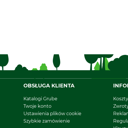
OBSŁUGA KLIENTA
INFO
Katalogi Grube
Koszt
Twoje konto
Zwrot
Ustawienia plików cookie
Rekla
Szybkie zamówienie
Regul