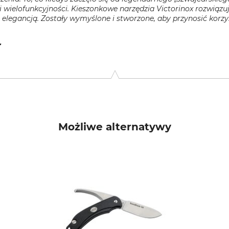
i wielofunkcyjności. Kieszonkowe narzędzia Victorinox rozwiązu
legancją. Zostały wymyślone i stworzone, aby przynosić korzy
d-Nobel-Str. 5, 79761 Waldshut-Tiengen, Germany, www.victori
Możliwe alternatywy