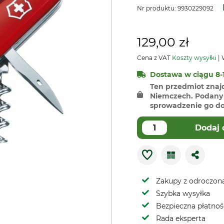
Nr produktu:
9930229092
129,00 zł
Cena z VAT
Koszty wysyłki
W
Dostawa w ciągu 8-1
Ten przedmiot znaj
Niemczech. Podany 
sprowadzenie go do 
Dodaj 
Zakupy z odroczoną
Szybka wysyłka
Bezpieczna płatnoś
Rada eksperta