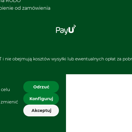
ula RODO
pienie od zamówienia
 i nie obejmują kosztów wysyłki lub ewentualnych opłat za pobra
Odrzuć
 celu
Konfiguruj
 zmienić
Akceptuj