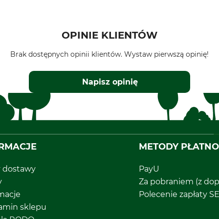
OPINIE KLIENTÓW
Brak dostępnych opinii klientów. Wystaw pierwszą opinię!
Napisz opinię
RMACJE
METODY PŁATNO
y dostawy
PayU
y
Za pobraniem (z dop
macje
Polecenie zapłaty S
amin sklepu