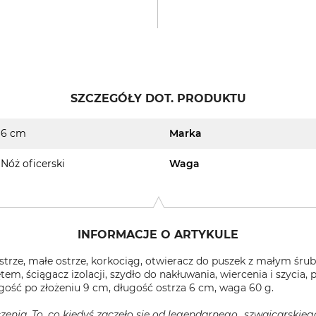
SZCZEGÓŁY DOT. PRODUKTU
6 cm
Marka
Nóż oficerski
Waga
INFORMACJE O ARTYKULE
ostrze, małe ostrze, korkociąg, otwieracz do puszek z małym ś
em, ściągacz izolacji, szydło do nakłuwania, wiercenia i szycia, p
gość po złożeniu 9 cm, długość ostrza 6 cm, waga 60 g.
czenia. To, co kiedyś zaczęło się od legendarnego „szwajcarskieg