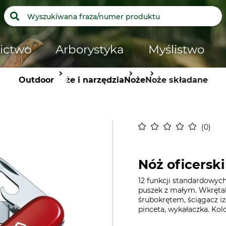
ictwo
Arborystyka
Myślistwo
Outdoor
Noże i narzędzia
Noże
Noże składane
0
Nóż oficerski
12 funkcji standardowych
puszek z małym. Wkrętak
śrubokrętem, ściągacz izo
pinceta, wykałaczka. Kolo