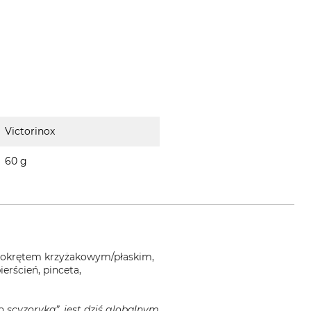
Victorinox
60 g
rubokrętem krzyżakowym/płaskim,
ierścień, pinceta,
o scyzoryka”, jest dziś globalnym