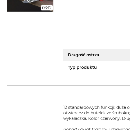
03:12
Długość ostrza
Typ produktu
12 standardowych funkcji: duże 
otwieracz do butelek ze śrubokręt
wykałaczka. Kolor czerwony. Dłu
Ponad 125 lat tradycji i doświad