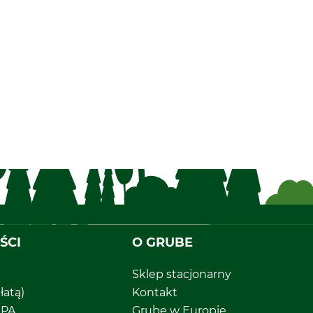
ŚCI
O GRUBE
Sklep stacjonarny
łatą)
Kontakt
EPA
Grube w Europie