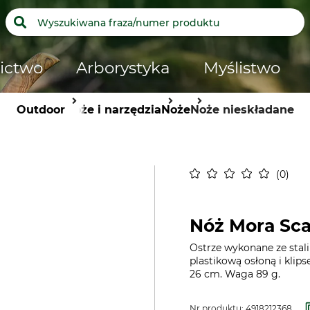
ictwo
Arborystyka
Myślistwo
Outdoor
Noże i narzędzia
Noże
Noże nieskładane
0
Nóż Mora Sca
Ostrze wykonane ze stali
plastikową osłoną i klip
26 cm. Waga 89 g.
Nr produktu:
4918212368