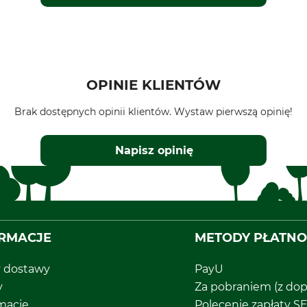
OPINIE KLIENTÓW
Brak dostępnych opinii klientów. Wystaw pierwszą opinię!
Napisz opinię
RMACJE
METODY PŁATNO
y dostawy
PayU
y
Za pobraniem (z dop
macje
Polecenie zapłaty S