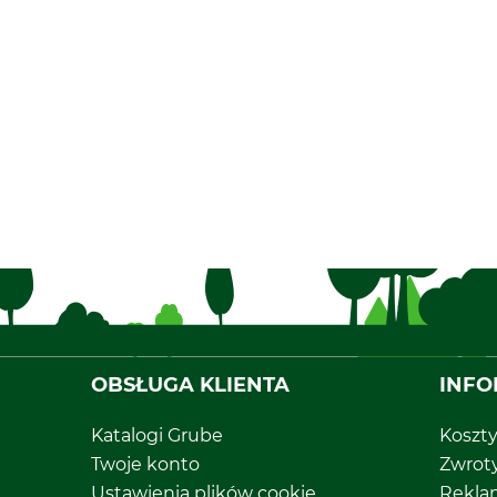
OBSŁUGA KLIENTA
INFO
Katalogi Grube
Koszt
Twoje konto
Zwrot
Ustawienia plików cookie
Rekla