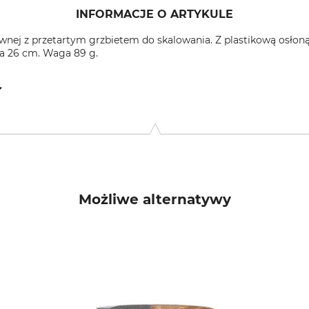
INFORMACJE O ARTYKULE
ewnej z przetartym grzbietem do skalowania. Z plastikową osłoną
ta 26 cm. Waga 89 g.
ora, Sweden, www.morakniv.se
Możliwe alternatywy