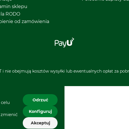
amin sklepu
ula RODO
pienie od zamówienia
 i nie obejmują kosztów wysyłki lub ewentualnych opłat za pobra
Odrzuć
 celu
Konfiguruj
 zmienić
Akceptuj