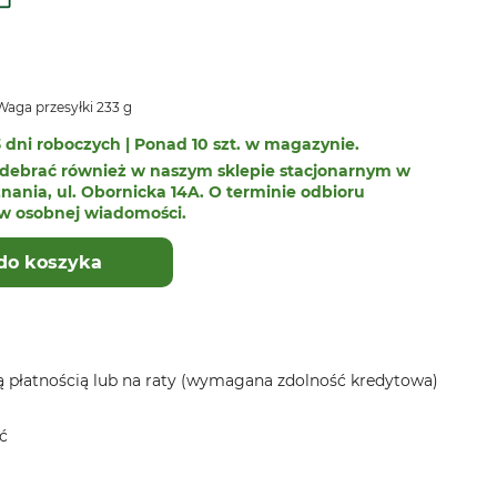
aga przesyłki 233 g
 dni roboczych | Ponad 10 szt. w magazynie.
debrać również w naszym sklepie stacjonarnym w
nania, ul. Obornicka 14A. O terminie odbioru
w osobnej wiadomości.
do koszyka
 płatnością lub na raty (wymagana zdolność kredytowa)
ć