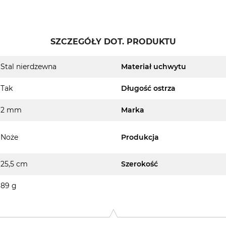
SZCZEGÓŁY DOT. PRODUKTU
Stal nierdzewna
Materiał uchwytu
Tak
Długość ostrza
2 mm
Marka
Noże
Produkcja
25,5 cm
Szerokość
89 g