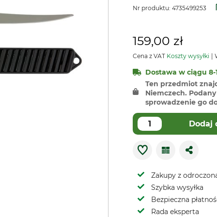
Nr produktu:
4735499253
159,00 zł
Cena z VAT
Koszty wysyłki
W
Dostawa w ciągu 8-1
Ten przedmiot znaj
Niemczech. Podany 
sprowadzenie go do 
Dodaj 
Zakupy z odroczoną
Szybka wysyłka
Bezpieczna płatnoś
Rada eksperta