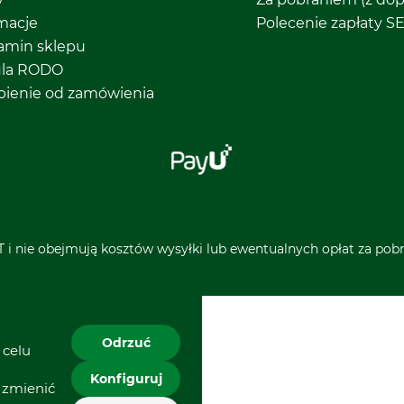
macje
Polecenie zapłaty S
amin sklepu
ula RODO
pienie od zamówienia
 i nie obejmują kosztów wysyłki lub ewentualnych opłat za pobra
Odrzuć
 celu
Konfiguruj
 zmienić