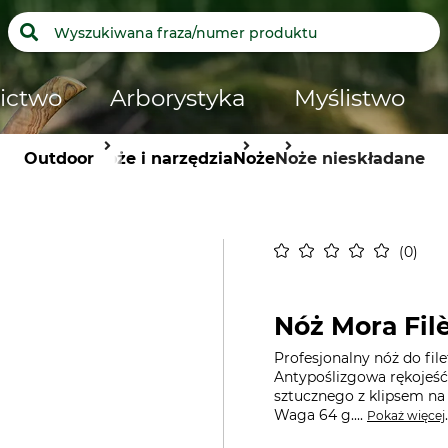
ictwo
Arborystyka
Myślistwo
Outdoor
Noże i narzędzia
Noże
Noże nieskładane
0
Nóż Mora Filè
Profesjonalny nóż do fil
Antypoślizgowa rękojeś
sztucznego z klipsem na 
Waga 64 g....
.
Pokaż więcej