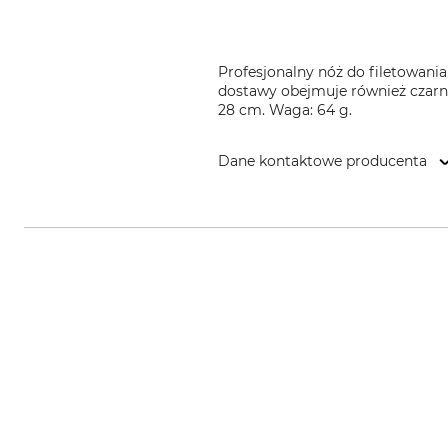
Profesjonalny nóż do filetowania
dostawy obejmuje również czarną
28 cm. Waga: 64 g.
Dane kontaktowe producenta
Morakniv AB, Box 407, 792 95 M