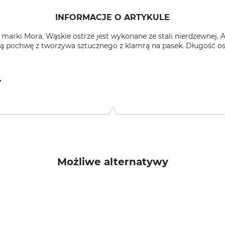
INFORMACJE O ARTYKULE
 marki Mora. Wąskie ostrze jest wykonane ze stali nierdzewnej. 
 pochwę z tworzywa sztucznego z klamrą na pasek. Długość ostr
ora, Sweden, www.morakniv.se
Możliwe alternatywy