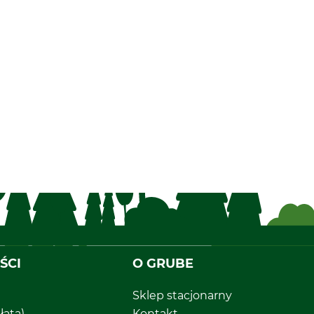
ŚCI
O GRUBE
Sklep stacjonarny
łatą)
Kontakt