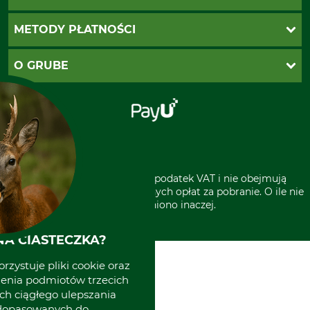
Twoje konto
Ustawienia plików cookie
Koszty dostawy
METODY PŁATNOŚCI
Zwroty
Reklamacje
PayU
O GRUBE
Regulamin sklepu
Za pobraniem (z dopłatą)
Klauzula RODO
Polecenie zapłaty SEPA
Sklep stacjonarny
Odstąpienie od zamówienia
Kontakt
Grube w Europie
* Wszystkie ceny zawierają podatek VAT i nie obejmują
kosztów wysyłki lub ewentualnych opłat za pobranie. O ile nie
wyszczególniono inaczej.
A CIASTECZKA?
rzystuje pliki cookie oraz
zenia podmiotów trzecich
ich ciągłego ulepszania
 dopasowanych do