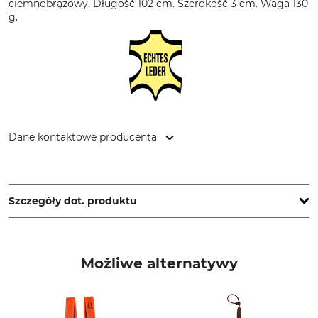
ciemnobrązowy. Długość 102 cm. Szerokość 3 cm. Waga 130
g.
Dane kontaktowe producenta
Grube KG, Hützeler Damm 38, 29646 Bispingen, Germany,
www.grube.de
Szczegóły dot. produktu
Marka
Typ produktu
Nordforest Hunting
Pasy na broń
Możliwe alternatywy
Produkcja
Made in Europe