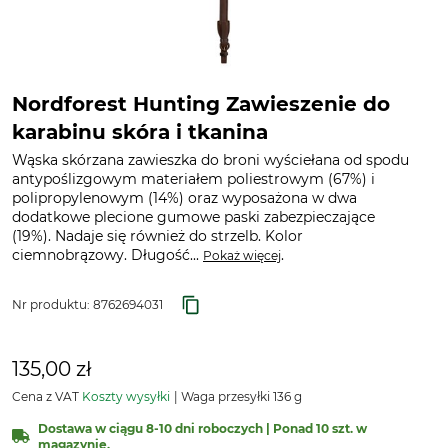
Nordforest Hunting Zawieszenie do
karabinu skóra i tkanina
Wąska skórzana zawieszka do broni wyściełana od spodu
antypoślizgowym materiałem poliestrowym (67%) i
polipropylenowym (14%) oraz wyposażona w dwa
dodatkowe plecione gumowe paski zabezpieczające
(19%). Nadaje się również do strzelb. Kolor
ciemnobrązowy. Długość...
.
Pokaż więcej
Nr produktu:
8762694031
135,00 zł
Cena z VAT
Koszty wysyłki
Waga przesyłki 136 g
Dostawa w ciągu 8-10 dni roboczych | Ponad 10 szt. w
magazynie.