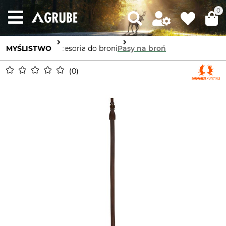
0
MYŚLISTWO
Akcesoria do broni
Pasy na broń
0