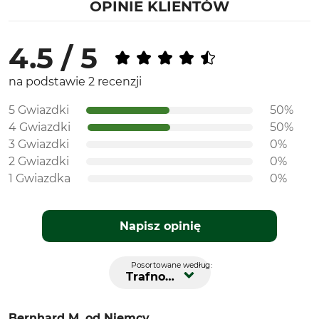
OPINIE KLIENTÓW
4.5 / 5
na podstawie 2 recenzji
5 Gwiazdki
50%
4 Gwiazdki
50%
3 Gwiazdki
0%
2 Gwiazdki
0%
1 Gwiazdka
0%
Napisz opinię
Posortowane według:
Trafność
Bernhard M.
od Niemcy