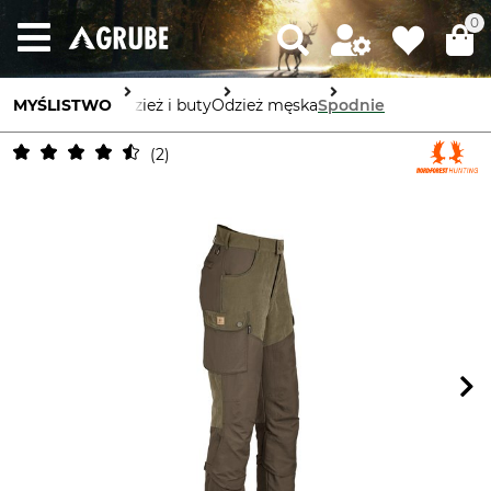
0
MYŚLISTWO
Odzież i buty
Odzież męska
Spodnie
2