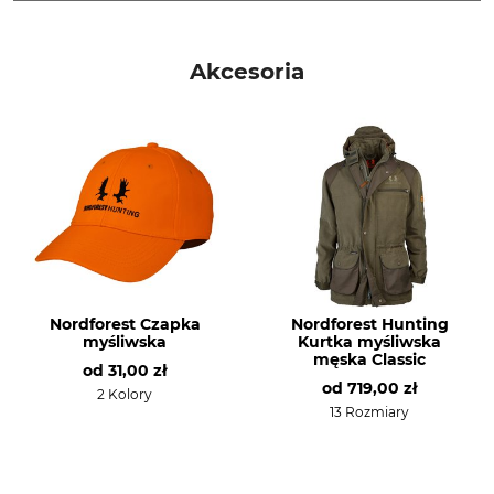
Marka
Typ produktu
Nordforest Hunting
Spodnie myśliwskie
Akcesoria
Materiał wierzchni
Membrana
100% Poliester
100% Poliuretan
Przeznaczenie
Oddychalność
Polowanie z nagonką
Środek
Miejsce
Praca w terenie
Polowanie pędzone
Właściwości
Dla
Nordforest Czapka
Nordforest Hunting
Komfortowy ściągacz
Męski
myśliwska
Kurtka myśliwska
męska Classic
Z podszewką
od
31,00 zł
Membrana
od
719,00 zł
2 Kolory
Cicha
13 Rozmiary
Pora roku
Dopasowanie
Jesień
Comfort