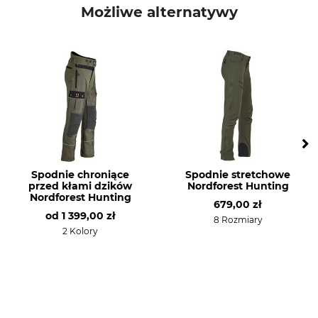
Wiosna
Możliwe alternatywy
Wodoszczelność
Wiatroszczelność
Wodoszczelna
Wiatroszczelna
Kolor
Rozmiar odzieży
25
Oliwkowy
Spodnie chroniące
Spodnie stretchowe
przed kłami dzików
Nordforest Hunting
Nordforest Hunting
679,00 zł
od
1 399,00 zł
8 Rozmiary
2 Kolory