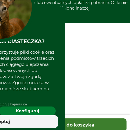
kosztów wysyłki lub ewentualnych opłat za pobranie. O ile nie
wyszczególniono inaczej.
A CIASTECZKA?
rzystuje pliki cookie oraz
zenia podmiotów trzecich
ich ciągłego ulepszania
 dopasowanych do
ów. Za Twoją zgodą
obowe. Zgodę możesz w
zmienić ze skutkiem na
rung
Impressum
Konfiguruj
eptuj
Dodaj do koszyka