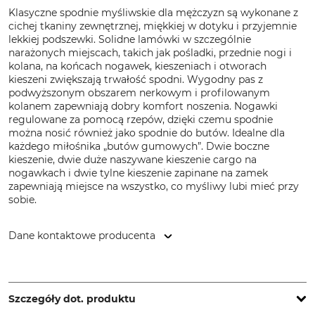
Klasyczne spodnie myśliwskie dla mężczyzn są wykonane z
cichej tkaniny zewnętrznej, miękkiej w dotyku i przyjemnie
lekkiej podszewki. Solidne lamówki w szczególnie
narażonych miejscach, takich jak pośladki, przednie nogi i
kolana, na końcach nogawek, kieszeniach i otworach
kieszeni zwiększają trwałość spodni. Wygodny pas z
podwyższonym obszarem nerkowym i profilowanym
kolanem zapewniają dobry komfort noszenia. Nogawki
regulowane za pomocą rzepów, dzięki czemu spodnie
można nosić również jako spodnie do butów. Idealne dla
każdego miłośnika „butów gumowych”. Dwie boczne
kieszenie, dwie duże naszywane kieszenie cargo na
nogawkach i dwie tylne kieszenie zapinane na zamek
zapewniają miejsce na wszystko, co myśliwy lubi mieć przy
sobie.
Dane kontaktowe producenta
Grube KG, Hützeler Damm 38, 29646 Bispingen, Germany,
www.grube.de
Szczegóły dot. produktu