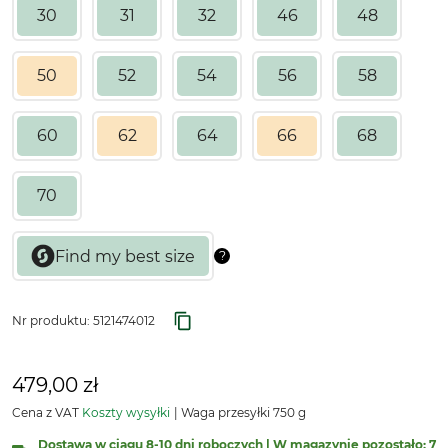
30
31
32
46
48
50
52
54
56
58
60
62
64
66
68
70
Nr produktu:
5121474012
479,00 zł
Cena z VAT
Koszty wysyłki
Waga przesyłki 750 g
Dostawa w ciągu 8-10 dni roboczych | W magazynie pozostało: 7