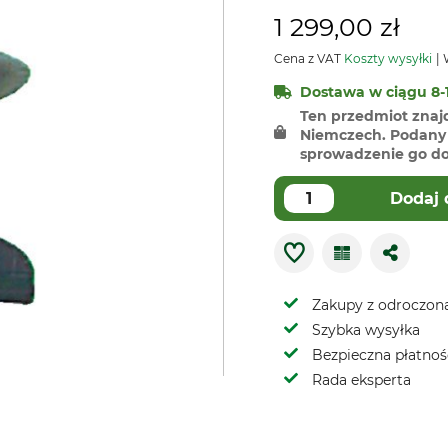
1 299,00 zł
Cena z VAT
Koszty wysyłki
W
Dostawa w ciągu 8-1
Ten przedmiot znaj
Niemczech. Podany 
sprowadzenie go do 
Dodaj 
Zakupy z odroczoną
Szybka wysyłka
Bezpieczna płatnoś
Rada eksperta