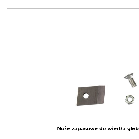
J. Heiss GmbH, Steinbach 9, 836
Noże zapasowe do wiertła gle