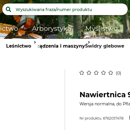
ictwo
Arborystyka
Myślistwo
Leśnictwo
Urządzenia i maszyny
Świdry glebowe
0
Nawiertnica 
Wersja normalna, do Pfla
Nr produktu:
6762057478