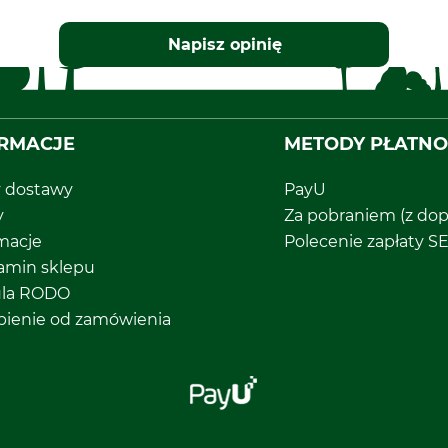
Napisz opinię
RMACJE
METODY PŁATNO
y dostawy
PayU
y
Za pobraniem (z dop
macje
Polecenie zapłaty S
amin sklepu
ula RODO
pienie od zamówienia