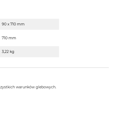
90 x 710 mm
710 mm
3,22 kg
 wszystkich warunków glebowych.