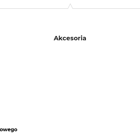
61 Lenggries, Germany, www.pflanzfuchs.de
Akcesoria
bowego