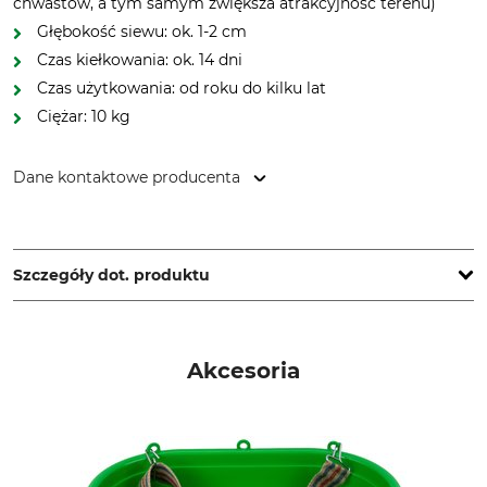
chwastów, a tym samym zwiększa atrakcyjność terenu)
Głębokość siewu: ok. 1-2 cm
Czas kiełkowania: ok. 14 dni
Czas użytkowania: od roku do kilku lat
Ciężar: 10 kg
Dane kontaktowe producenta
Bruno Nebelung GmbH, Freckenhorster Str. 32, 48351
Everswinkel, Germany, www.kiepenkerl.de
Szczegóły dot. produktu
Czas wysiewu
Ilość wysiewu
Kwiecień – maj
10 kg/ha
Akcesoria
Głębokość wysiewu
Czas kiełkowania
1 – 2 cm
14 dzień (dni)
Wysokość rośliny do
Czas trwania