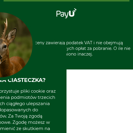
Klauzula RODO
Polecenie zapłaty SEPA
Sklep stacjonarny
Odstąpienie od zamówienia
Kontakt
Grube w Europie
* Wszystkie ceny zawierają podatek VAT i nie obejmują
kosztów wysyłki lub ewentualnych opłat za pobranie. O ile nie
wyszczególniono inaczej.
A CIASTECZKA?
rzystuje pliki cookie oraz
zenia podmiotów trzecich
ich ciągłego ulepszania
 dopasowanych do
ów. Za Twoją zgodą
obowe. Zgodę możesz w
zmienić ze skutkiem na