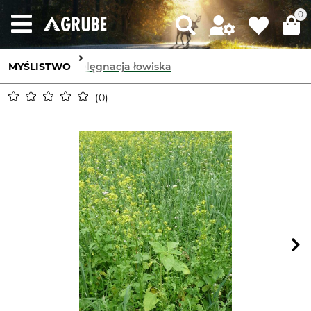
0
MYŚLISTWO
Pielęgnacja łowiska
0