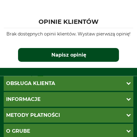
OPINIE KLIENTÓW
Brak dostępnych opinii klientów. Wystaw pierwszą opinię!
Napisz opinię
OBSŁUGA KLIENTA
Katalogi Grube
INFORMACJE
Twoje konto
Ustawienia plików cookie
Koszty dostawy
METODY PŁATNOŚCI
Zwroty
Reklamacje
PayU
O GRUBE
Regulamin sklepu
Za pobraniem (z dopłatą)