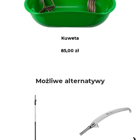
150 cm
Od roku do kilku lat
Typ produktu
Waga
Nasiona
10 kg
Kuweta
85,00 zł
Możliwe alternatywy