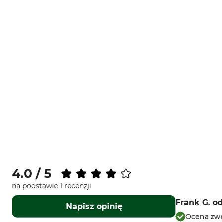
4.0 / 5
na podstawie 1 recenzji
Frank G.
o
Napisz opinię
Ocena zwe