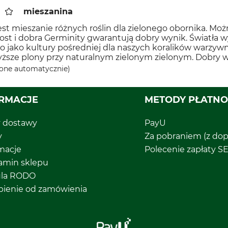
mieszanina
st mieszanie różnych roślin dla zielonego obornika. Moż
ost i dobra Germinity gwarantują dobry wynik. Światła 
jako kultury pośredniej dla naszych koralików warzywn
ższe plony przy naturalnym zielonym zielonym. Dobry w
one automatycznie)
RMACJE
METODY PŁATNO
y dostawy
PayU
y
Za pobraniem (z dop
macje
Polecenie zapłaty S
amin sklepu
ula RODO
pienie od zamówienia