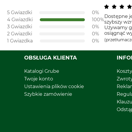
5 Gwiazdki
0%
Dostępne je
4 Gwiazdki
100%
szybszy wzr
3 Gwiazdki
0%
Używamy go 
osiągnąć wy
2 Gwiazdki
0%
(przetłumacz
1 Gwiazdka
0%
OBSŁUGA KLIENTA
INFO
Katalogi Grube
Koszt
Twoje konto
Zwrot
Ustawienia plików cookie
Rekla
Szybkie zamówienie
Regul
Klauz
Odstą