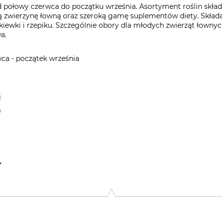
 połowy czerwca do początku września. Asortyment roślin składa
 zwierzynę łowną oraz szeroką gamę suplementów diety. Składa s
iewki i rzepiku. Szczególnie obory dla młodych zwierząt łownych
a.
ca - początek września
i
m
rster Str. 32, 48351 Everswinkel, Germany, www.kiepenkerl.de