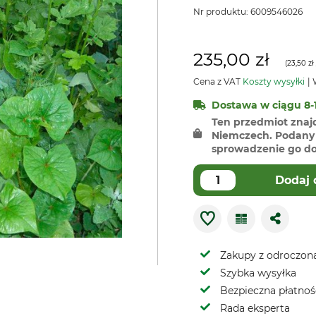
Nr produktu:
6009546026
235,00 zł
(
23,50 zł
Cena z VAT
Koszty wysyłki
W
Dostawa w ciągu 8-1
Ten przedmiot znaj
Niemczech. Podany 
sprowadzenie go do 
Dodaj 
Zakupy z odroczoną
Szybka wysyłka
Bezpieczna płatnoś
Rada eksperta