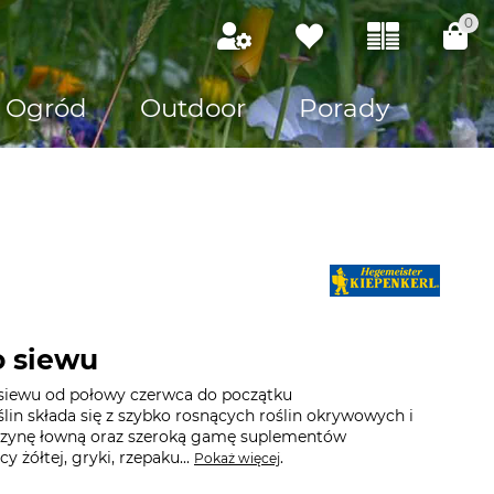
0
Ogród
Outdoor
Porady
o siewu
 siewu od połowy czerwca do początku
lin składa się z szybko rosnących roślin okrywowych i
erzynę łowną oraz szeroką gamę suplementów
cy żółtej, gryki, rzepaku...
.
Pokaż więcej