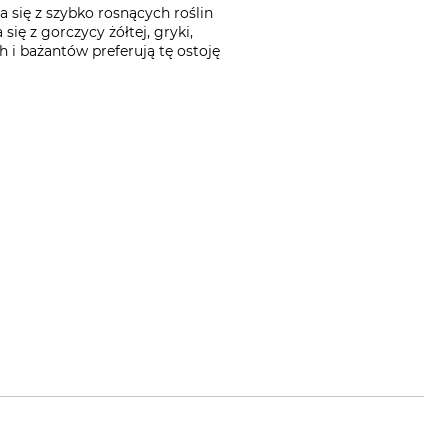
 się z szybko rosnących roślin
ię z gorczycy żółtej, gryki,
 i bażantów preferują tę ostoję