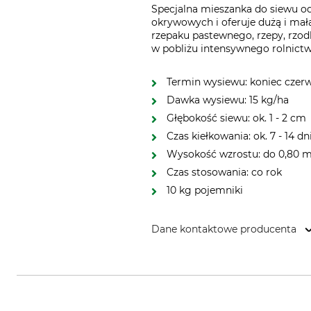
Specjalna mieszanka do siewu od
okrywowych i oferuje dużą i małą
rzepaku pastewnego, rzepy, rzodk
w pobliżu intensywnego rolnictw
Termin wysiewu: koniec czerw
Dawka wysiewu: 15 kg/ha
Głębokość siewu: ok. 1 - 2 cm
Czas kiełkowania: ok. 7 - 14 dn
Wysokość wzrostu: do 0,80 
Czas stosowania: co rok
10 kg pojemniki
Dane kontaktowe producenta
Bruno Nebelung GmbH, Freckenho