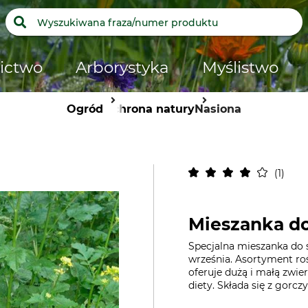
ictwo
Arborystyka
Myślistwo
Ogród
Ochrona natury
Nasiona
1
Mieszanka d
Specjalna mieszanka do
września. Asortyment roś
oferuje dużą i małą zwi
diety. Składa się z gorczy