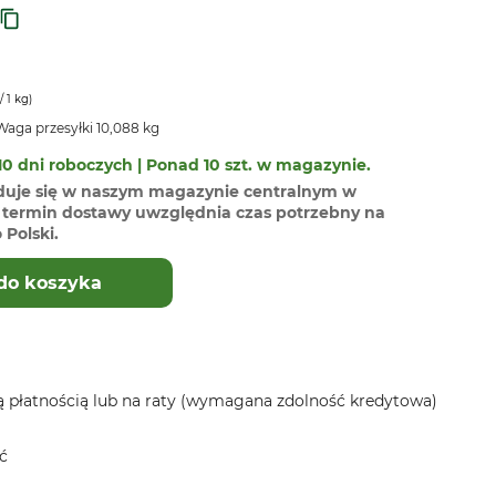
/ 1 kg)
aga przesyłki 10,088 kg
0 dni roboczych | Ponad 10 szt. w magazynie.
duje się w naszym magazynie centralnym w
termin dostawy uwzględnia czas potrzebny na
Polski.
do koszyka
 płatnością lub na raty (wymagana zdolność kredytowa)
ć