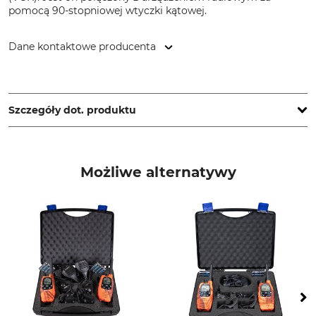
pomocą 90-stopniowej wtyczki kątowej.
Dane kontaktowe producenta
Alan Electronics GmbH, Daimlerstr. 1g, 63303 Dreieich,
Germany, www.alan-electronics.de
Szczegóły dot. produktu
Marka
Typ produktu
Midland
Zestaw nagłowny
Możliwe alternatywy
Nazwa modelu
MA 21-L Pro