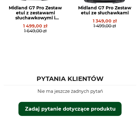
Midland G7 Pro Zestaw
Midland G7 Pro Zestaw
etui z zestawami
etui ze słuchawkami
słuchawkowymi i
1 349,00 zł
mikrofonami
1 499,00 zł
1 499,00 zł
głośnikowymi
1 649,00 zł
PYTANIA KLIENTÓW
Nie ma jeszcze żadnych pytań
Zadaj pytanie dotyczące produktu