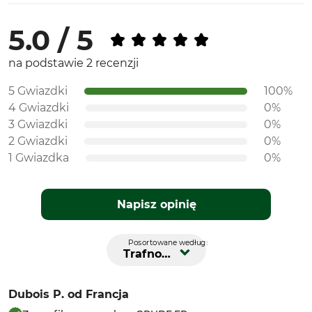
5.0 / 5
na podstawie 2 recenzji
5 Gwiazdki
100%
4 Gwiazdki
0%
3 Gwiazdki
0%
2 Gwiazdki
0%
1 Gwiazdka
0%
Napisz opinię
Posortowane według:
Trafność
Dubois P.
od Francja