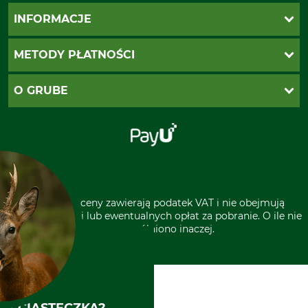
Katalogi Grube
INFORMACJE
Twoje konto
Ustawienia plików cookie
Koszty dostawy
METODY PŁATNOŚCI
Zwroty
Reklamacje
PayU
O GRUBE
Regulamin sklepu
Za pobraniem (z dopłatą)
Klauzula RODO
Polecenie zapłaty SEPA
Sklep stacjonarny
Odstąpienie od zamówienia
Kontakt
Grube w Europie
* Wszystkie ceny zawierają podatek VAT i nie obejmują
kosztów wysyłki lub ewentualnych opłat za pobranie. O ile nie
wyszczególniono inaczej.