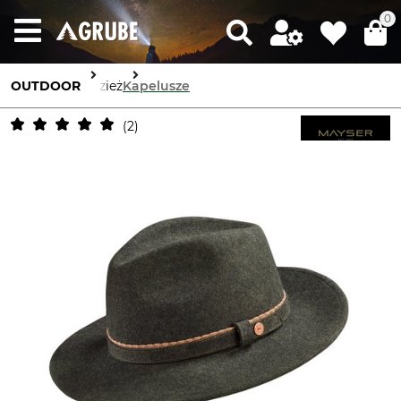
0
OUTDOOR
Odzież
Kapelusze
2