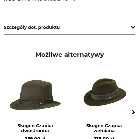
Mayser GmbH & Co. KG, Bismarckstr. 2, 88161 Lindenberg,
Germany, www.mayserhats.com
Szczegóły dot. produktu
Marka
Typ produktu
Mayser
Kapelusz
Możliwe alternatywy
Nazwa modelu
Materiał wierzchni
Gustav
100% Wełna
Pranie
Wybielanie
Nie prać
Nie wybielać
Suszenie
Prasowanie
Nie suszyć w suszarce
Nie prasować
bębnowej
Skogen Czapka
Skogen Czapka
Profesjonalna pielęgnacja
Dla
dwustronna
wełniana
tkanin
Męski
Nie czyścić na sucho
289,00 zł
239,00 zł