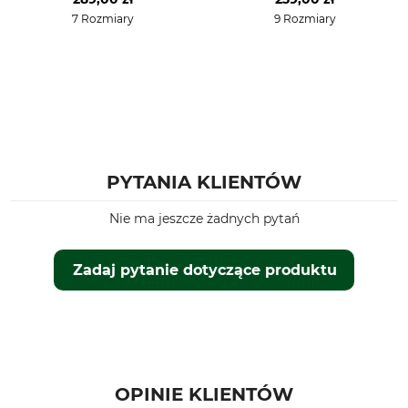
7 Rozmiary
9 Rozmiary
Rozmiar kapelusza (EU)
Produkcja
55
Made in Slovakia
Kolor
Rozmiar kapelusza
55
Zielony
PYTANIA KLIENTÓW
Nie ma jeszcze żadnych pytań
Zadaj pytanie dotyczące produktu
OPINIE KLIENTÓW