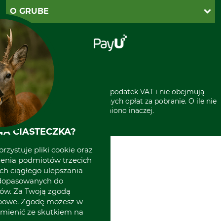
Reklamacje
PayU
O GRUBE
Regulamin sklepu
Za pobraniem (z dopłatą)
Klauzula RODO
Polecenie zapłaty SEPA
Sklep stacjonarny
Odstąpienie od zamówienia
Kontakt
Grube w Europie
* Wszystkie ceny zawierają podatek VAT i nie obejmują
kosztów wysyłki lub ewentualnych opłat za pobranie. O ile nie
wyszczególniono inaczej.
A CIASTECZKA?
rzystuje pliki cookie oraz
zenia podmiotów trzecich
ich ciągłego ulepszania
 dopasowanych do
ów. Za Twoją zgodą
obowe. Zgodę możesz w
zmienić ze skutkiem na