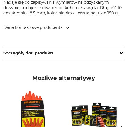
Nadaje się do zapisywania wymiarów na odzyskanym
drewnie, nadaje się również do koła na krawędzi. Długość 10
cm, średnica 8,5 mm, kolor niebieski. Waga na tuzin 180 g.
Dane kontaktowe producenta
Lyra-Bleistift-Fabrik GmbH & Co. KG, Willstätterstr. 54-56,
90449 Nürnberg, Germany, www.lyra.de
Szczegóły dot. produktu
Marka
Typ produktu
Lyra
Kreda woskowa do
Możliwe alternatywy
znakowania