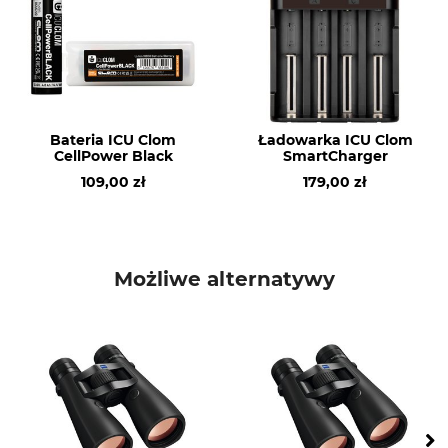
razy)
Nie
8
Wodoszczelny do
Marka
1 metr
Nikon
Bateria ICU Clom
Ładowarka ICU Clom
Typ produktu
Nazwa modelu
CellPower Black
SmartCharger
Lornetka
Prostaff P7 8x42
109,00 zł
179,00 zł
Dla osób noszących okulary
Długość
Tak
15,2 cm
Szerokość
Wysokość
Możliwe alternatywy
13 cm
5,5 cm
Waga
590 g