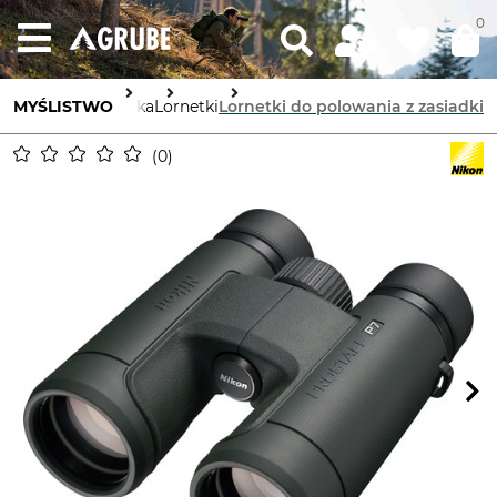
0
MYŚLISTWO
Optyka
Lornetki
Lornetki do polowania z zasiadki
0