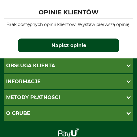
OPINIE KLIENTÓW
Brak dostępnych opinii klientów. Wystaw pierwszą opinię!
Napisz opinię
OBSŁUGA KLIENTA
Katalogi Grube
INFORMACJE
Twoje konto
Ustawienia plików cookie
Koszty dostawy
METODY PŁATNOŚCI
Zwroty
Reklamacje
PayU
O GRUBE
Regulamin sklepu
Za pobraniem (z dopłatą)
Klauzula RODO
Polecenie zapłaty SEPA
Sklep stacjonarny
Odstąpienie od zamówienia
Kontakt