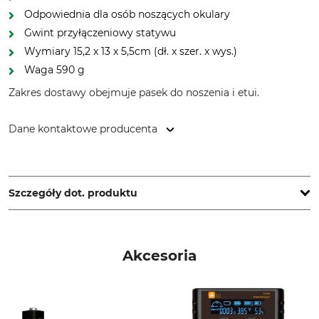
Odpowiednia dla osób noszących okulary
Gwint przyłączeniowy statywu
Wymiary 15,2 x 13 x 5,5cm (dł. x szer. x wys.)
Waga 590 g
Zakres dostawy obejmuje pasek do noszenia i etui.
Dane kontaktowe producenta
Nikon Europe BV, Stroombaan 14, 1181 VX Amstelveen,
Netherlands, www.nikon.com
Szczegóły dot. produktu
Sprawność zmierzchowa
Pole widzenia na 1000 m
18,3
126 metr
Akcesoria
Źrenica wyjściowa
Średnica obiektywu
5,25 mm
42 mm
Powiększenie optyczne (x
Dalmierz