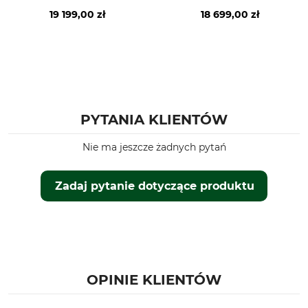
4 dpt
15 mm
19 199,00 zł
18 699,00 zł
Marka
Dla osób noszących okulary
Leica
Tak
Typ produktu
Nazwa modelu
Lornetka
Geovid R SE 15x56
Waga
Produkcja
PYTANIA KLIENTÓW
1260 g
Made in Portugal
Nie ma jeszcze żadnych pytań
Długość
Szerokość
13,4 cm
21 cm
Zadaj pytanie dotyczące produktu
Wysokość
7 cm
OPINIE KLIENTÓW