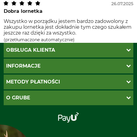
26.07.2025
Dobra lornetka
Wszystko w porządku jestem bardzo zadowolony z
zakupu lornetka jest dokładnie tym czego szukałem
jeszcze raz dzięki za wszystko.
(przetłumaczone automatycznie)
OBSŁUGA KLIENTA
Katalogi Grube
INFORMACJE
Twoje konto
Ustawienia plików cookie
Koszty dostawy
METODY PŁATNOŚCI
Zwroty
Reklamacje
PayU
O GRUBE
Regulamin sklepu
Za pobraniem (z dopłatą)
Klauzula RODO
Polecenie zapłaty SEPA
Sklep stacjonarny
Odstąpienie od zamówienia
Kontakt
Grube w Europie