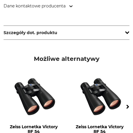
Dane kontaktowe producenta
Leica Camera AG, Am Leitz-Park 5, 35578 Wetzlar, Germany,
www.leica-camera.com
Szczegóły dot. produktu
Sprawność zmierzchowa
Pole widzenia na 1000 m
28,2
75 metr
Możliwe alternatywy
Bliski zasięg
Źrenica wyjściowa
5,9 metr
3,7 mm
Średnica obiektywu
Powiększenie optyczne (x
razy)
56 mm
15
Dalmierz
Wodoszczelny do
Tak
5 metr
Zeiss Lornetka Victory
Zeiss Lornetka Victory
Kompensacja dioptrii
Odległość zbiegowa źrenic
RF 54
RF 54