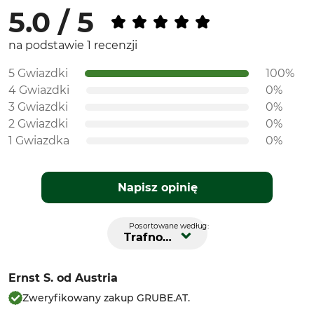
5.0 / 5
na podstawie 1 recenzji
5 Gwiazdki
100%
4 Gwiazdki
0%
3 Gwiazdki
0%
2 Gwiazdki
0%
1 Gwiazdka
0%
Napisz opinię
Posortowane według:
Trafność
Ernst S.
od Austria
Zweryfikowany zakup GRUBE.AT.