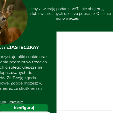
* Wszystkie ceny zawierają podatek VAT i nie obejmują
kosztów wysyłki lub ewentualnych opłat za pobranie. O ile nie
wyszczególniono inaczej.
A CIASTECZKA?
rzystuje pliki cookie oraz
zenia podmiotów trzecich
ich ciągłego ulepszania
 dopasowanych do
ów. Za Twoją zgodą
obowe. Zgodę możesz w
zmienić ze skutkiem na
rung
Impressum
Konfiguruj