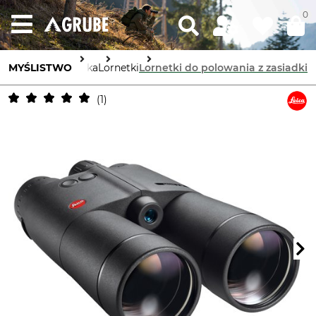
0
MYŚLISTWO
Optyka
Lornetki
Lornetki do polowania z zasiadki
1