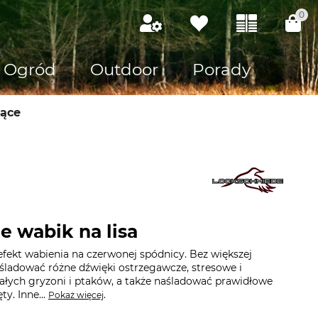
0
Ogród
Outdoor
Porady
iące
 wabik na lisa
fekt wabienia na czerwonej spódnicy. Bez większej
śladować różne dźwięki ostrzegawcze, stresowe i
łych gryzoni i ptaków, a także naśladować prawidłowe
y. Inne...
.
Pokaż więcej