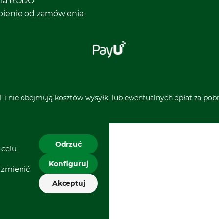
ula RODO
pienie od zamówienia
 i nie obejmują kosztów wysyłki lub ewentualnych opłat za pobra
Odrzuć
 celu
Konfiguruj
 zmienić
Akceptuj