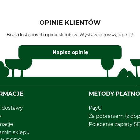
OPINIE KLIENTÓW
Brak dostępnych opinii klientów. Wystaw pierwszą opinię!
Napisz opinię
RMACJE
METODY PŁATNO
y dostawy
PayU
y
Za pobraniem (z dop
macje
Polecenie zapłaty S
amin sklepu