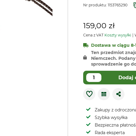
Nr produktu:
1153765290
159,00 zł
Cena z VAT
Koszty wysyłki
W
Dostawa w ciągu 8-1
Ten przedmiot znaj
Niemczech. Podany 
sprowadzenie go do 
Dodaj 
Zakupy z odroczoną
Szybka wysyłka
Bezpieczna płatnoś
Rada eksperta