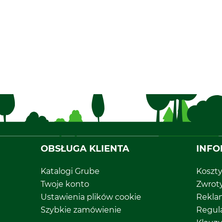
OBSŁUGA KLIENTA
INFO
Katalogi Grube
Koszt
Twoje konto
Zwrot
Ustawienia plików cookie
Rekla
Szybkie zamówienie
Regul