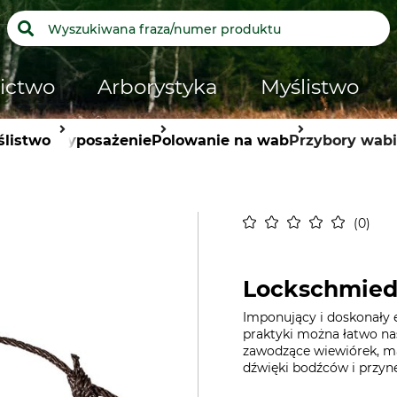
ictwo
Arborystyka
Myślistwo
listwo
Wyposażenie
Polowanie na wab
Przybory wab
0
Lockschmiede
Imponujący i doskonały e
praktyki można łatwo na
zawodzące wiewiórek, ma
dźwięki bodźców i przynęt