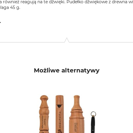
ta również reagują na te dźwięki. Pudełko dźwiękowe z drewna w
Waga 45 g.
1465 Reinbek, Germany, www.lockschmiede.de
Możliwe alternatywy