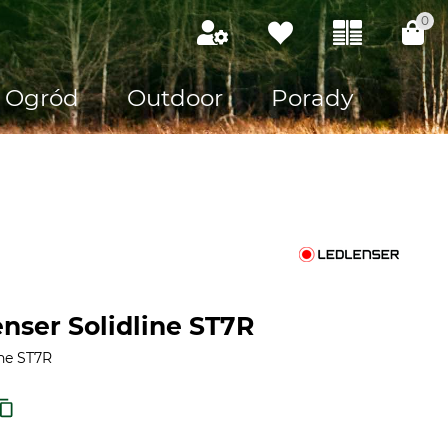
0
Ogród
Outdoor
Porady
nser Solidline ST7R
ine ST7R