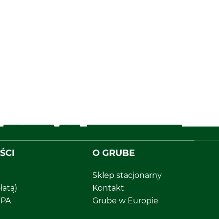
ŚCI
O GRUBE
Sklep stacjonarny
łatą)
Kontakt
EPA
Grube w Europie