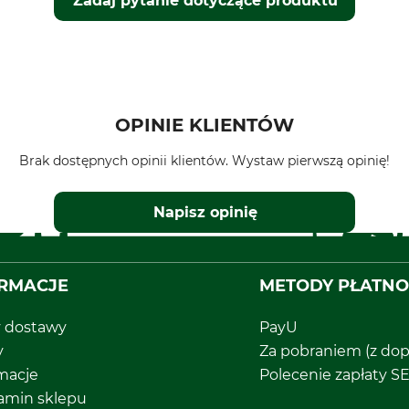
Zadaj pytanie dotyczące produktu
OPINIE KLIENTÓW
Brak dostępnych opinii klientów. Wystaw pierwszą opinię!
Napisz opinię
RMACJE
METODY PŁATNO
y dostawy
PayU
y
Za pobraniem (z dop
macje
Polecenie zapłaty S
amin sklepu