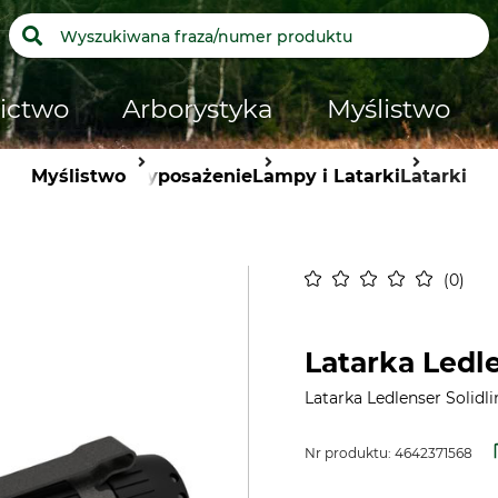
ictwo
Arborystyka
Myślistwo
Myślistwo
Wyposażenie
Lampy i Latarki
Latarki
0
Latarka Ledle
Latarka Ledlenser Solidl
Nr produktu:
4642371568