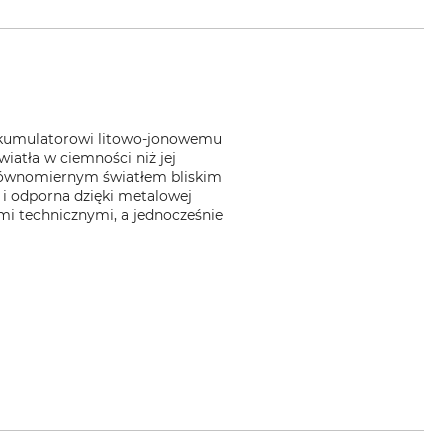
u akumulatorowi litowo-jonowemu
iatła w ciemności niż jej
 równomiernym światłem bliskim
a i odporna dzięki metalowej
i technicznymi, a jednocześnie