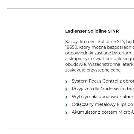
Ledlenser Solidline ST7R
Każdy, kto ceni Solidline ST7, 
18650, który można bezpośrednio
odpowiedniki zasilane bateriam
a skupionym światłem dalekiego z
obudowie. Wszechstronna latark
zaskakuje przystępną ceną.
System Focus Control z obrot
Przyjazna dla środowiska dz
Wytrzymała obudowa z alumi
Odłączany metalowy klips do p
Akumulator z portem Micro