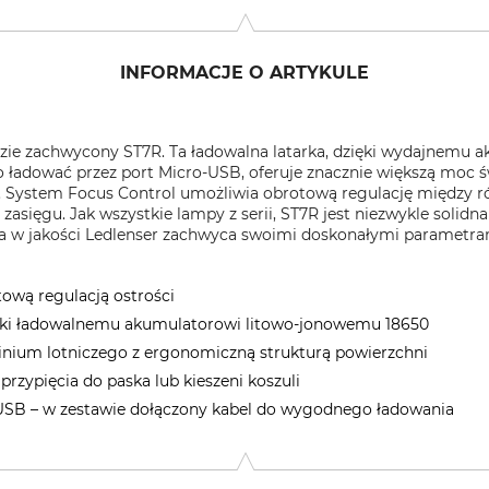
INFORMACJE O ARTYKULE
będzie zachwycony ST7R. Ta ładowalna latarka, dzięki wydajnem
 ładować przez port Micro-USB, oferuje znacznie większą moc św
i.. System Focus Control umożliwia obrotową regulację między
asięgu. Jak wszystkie lampy z serii, ST7R jest niezwykle solidn
a w jakości Ledlenser zachwyca swoimi doskonałymi parametram
ową regulacją ostrości
ięki ładowalnemu akumulatorowi litowo-jonowemu 18650
nium lotniczego z ergonomiczną strukturą powierzchni
rzypięcia do paska lub kieszeni koszuli
-USB
– w zestawie dołączony kabel do wygodnego ładowania