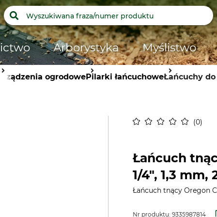
ictwo
Arborystyka
Myślistwo
Urządzenia ogrodowe
Pilarki łańcuchowe
Łańcuchy do 
0
Łańcuch tnąc
1/4", 1,3 mm,
Łańcuch tnący Oregon Co
Nr produktu:
9335987814