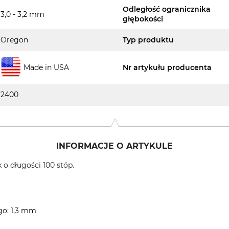
Odległość ogranicznika
3,0 - 3,2 mm
głębokości
Oregon
Typ produktu
Made in USA
Nr artykułu producenta
2400
INFORMACJE O ARTYKULE
 o długości 100 stóp.
o: 1,3 mm