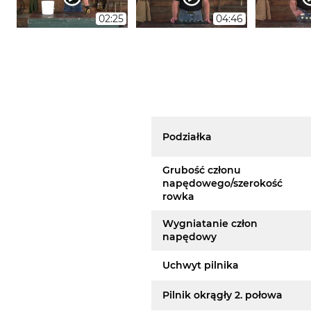
02:25
04:46
Podziałka
Grubość członu
napędowego/szerokość
rowka
Wygniatanie człon
napędowy
Uchwyt pilnika
Pilnik okrągły 2. połowa