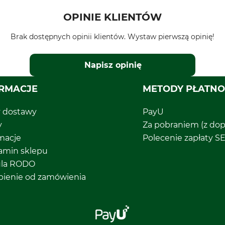
OPINIE KLIENTÓW
Brak dostępnych opinii klientów. Wystaw pierwszą opinię!
Napisz opinię
RMACJE
METODY PŁATNO
y dostawy
PayU
y
Za pobraniem (z dop
macje
Polecenie zapłaty S
amin sklepu
ula RODO
pienie od zamówienia