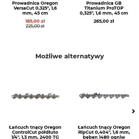
60 °
0 °
Prowadnica Oregon
Prowadnica GB
VersaCut 0,325", 1,6
Titanium ProTOP
mm, 45 cm
0,325", 1,6 mm, 45 cm
Pilnik okrągły 1. połowa
Pilnik okrągły 2. połowa
185,00 zł
265,00 zł
4,8 mm
4,5 mm
225,00 zł
Kąt ostrzenia
Tarcza szlifierska
30 °
3,0 - 3,2 mm
Odległość ogranicznika
Marka
Możliwe alternatywy
głębokości
Stihl
0,65 mm
Marka piły
Model piły
Stihl
Stihl 024
Stihl 028
Stihl MS 240
Stihl MS 251
Stihl MS 260
Stihl MS 261
Łańcuch tnący Oregon
Łańcuch tnący Oregon
Stihl MS 270
ControlCut półdłuto
RipCut 0,404", 1,6 mm,
Stihl MS 271
1/4", 1,3 mm, 2400 TG
bęben 1480 ogniw