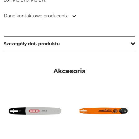
261, MS 270, MS 271.
Dane kontaktowe producenta
STIHL Vertriebszentrale AG & Co. KG, Robert-Bosch-Str. 13,
64807 Dieburg, Germany, www.stihl.de
Szczegóły dot. produktu
Podziałka
Długość cięcia
.325"
45 cm
Akcesoria
Grubość członu
Typ łańcucha do piły
napędowego/szerokość
Pełne dłuto
rowka
1,6 mm
Wygniatanie człon
Tłoczenie na zębie
napędowy
2
6
Ustawienie ostrzałki
Uchwyt pilnika