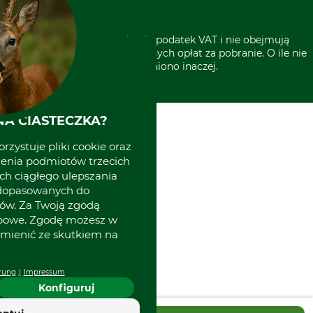
* Wszystkie ceny zawierają podatek VAT i nie obejmują
kosztów wysyłki lub ewentualnych opłat za pobranie. O ile nie
wyszczególniono inaczej.
A CIASTECZKA?
rzystuje pliki cookie oraz
zenia podmiotów trzecich
ich ciągłego ulepszania
 dopasowanych do
ów. Za Twoją zgodą
obowe. Zgodę możesz w
zmienić ze skutkiem na
rung
Impressum
Konfiguruj