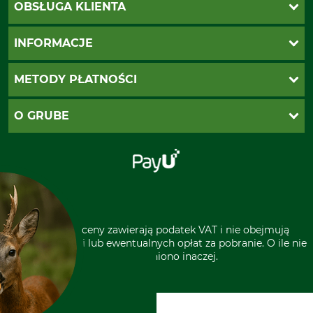
OBSŁUGA KLIENTA
Katalogi Grube
INFORMACJE
Twoje konto
Ustawienia plików cookie
Koszty dostawy
METODY PŁATNOŚCI
Zwroty
Reklamacje
PayU
O GRUBE
Regulamin sklepu
Za pobraniem (z dopłatą)
Klauzula RODO
Polecenie zapłaty SEPA
Sklep stacjonarny
Odstąpienie od zamówienia
Kontakt
Grube w Europie
* Wszystkie ceny zawierają podatek VAT i nie obejmują
kosztów wysyłki lub ewentualnych opłat za pobranie. O ile nie
wyszczególniono inaczej.