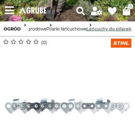
0
Urządzenia ogrodowe
OGRÓD
Pilarki łańcuchowe
Łańcuchy do pilarek
0