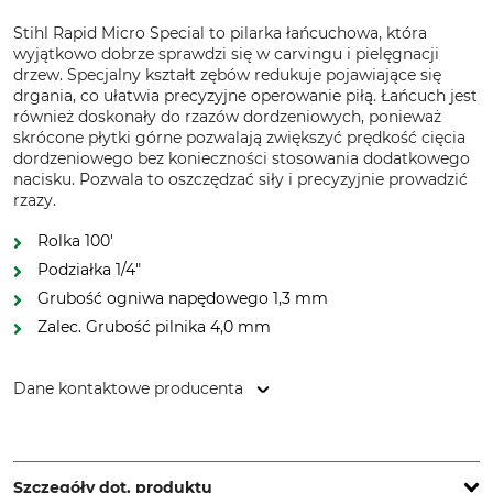
Stihl Rapid Micro Special to pilarka łańcuchowa, która
wyjątkowo dobrze sprawdzi się w carvingu i pielęgnacji
drzew. Specjalny kształt zębów redukuje pojawiające się
drgania, co ułatwia precyzyjne operowanie piłą. Łańcuch jest
również doskonały do rzazów dordzeniowych, ponieważ
skrócone płytki górne pozwalają zwiększyć prędkość cięcia
dordzeniowego bez konieczności stosowania dodatkowego
nacisku. Pozwala to oszczędzać siły i precyzyjnie prowadzić
rzazy.
Rolka 100'
Podziałka 1/4″
Grubość ogniwa napędowego 1,3 mm
Zalec. Grubość pilnika 4,0 mm
Dane kontaktowe producenta
STIHL Vertriebszentrale AG & Co. KG, Robert-Bosch-Str. 13,
64807 Dieburg, Germany, www.stihl.de
Szczegóły dot. produktu