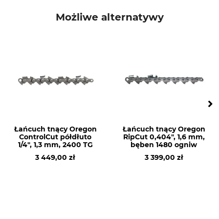
30 °
3,0 - 3,2 mm
Możliwe alternatywy
Odległość ogranicznika
Marka
głębokości
Stihl
0,65 mm
Typ produktu
Nazwa modelu
Łańcuch piły
Półdłuto Rapid Micro Spezial
1/4″, 1,3 mm, 2400 ON
Nr artykułu producenta
Człony napędowe
3661 000 2400
2400
Łańcuch tnący Oregon
Łańcuch tnący Oregon
ControlCut półdłuto
RipCut 0,404", 1,6 mm,
1/4", 1,3 mm, 2400 TG
bęben 1480 ogniw
3 449,00 zł
3 399,00 zł