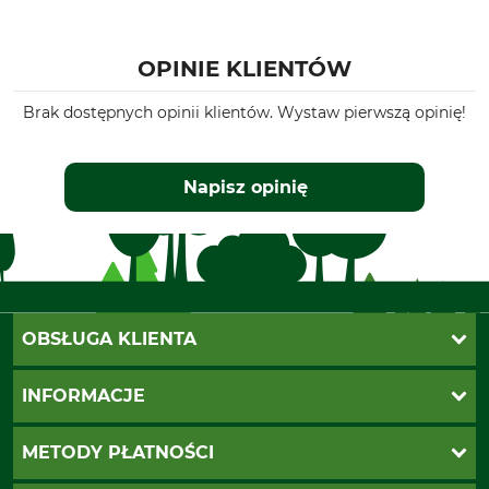
Dolmar PS 6100
Dolmar PS 6400
Dolmar PS 7300
OPINIE KLIENTÓW
Dolmar PS 7310
Dolmar PS 7900
Brak dostępnych opinii klientów. Wystaw pierwszą opinię!
Dolmar PS 7910
Husqvarna 254
Husqvarna 262
Napisz opinię
Husqvarna 266
Husqvarna 268
Husqvarna 272
Husqvarna 281
Husqvarna 288
Husqvarna 298
OBSŁUGA KLIENTA
Husqvarna 346
Husqvarna 350
Katalogi Grube
INFORMACJE
Husqvarna 353
Twoje konto
Husqvarna 357
Ustawienia plików cookie
Koszty dostawy
METODY PŁATNOŚCI
Husqvarna 359
Zwroty
Husqvarna 362