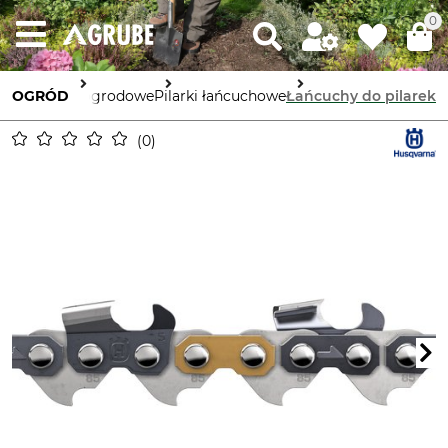
0
Urządzenia ogrodowe
OGRÓD
Pilarki łańcuchowe
Łańcuchy do pilarek
0