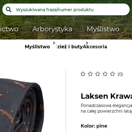
ictwo
Arborystyka
Myślistwo
Myślistwo
Odzież i buty
Akcesoria
0
Laksen Kraw
Ponadczasowa elegancja
na całej powierzchni lat
Kolor: pine