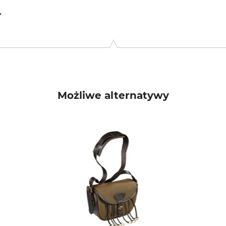
, 8361 Hasselager, Denmark, www.laksen-sporting.com
Możliwe alternatywy