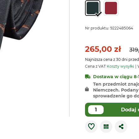
Nr produktu:
9222485064
265,00 zł
319
Najniższa cena z 30 dni przed
Cena z VAT
Koszty wysyłki
W
Dostawa w ciągu 8-1
Ten przedmiot znaj
Niemczech. Podany 
sprowadzenie go do 
Dodaj 