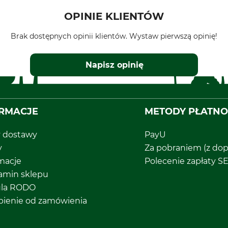
OPINIE KLIENTÓW
Brak dostępnych opinii klientów. Wystaw pierwszą opinię!
Napisz opinię
RMACJE
METODY PŁATNO
y dostawy
PayU
y
Za pobraniem (z dop
macje
Polecenie zapłaty S
amin sklepu
ula RODO
pienie od zamówienia