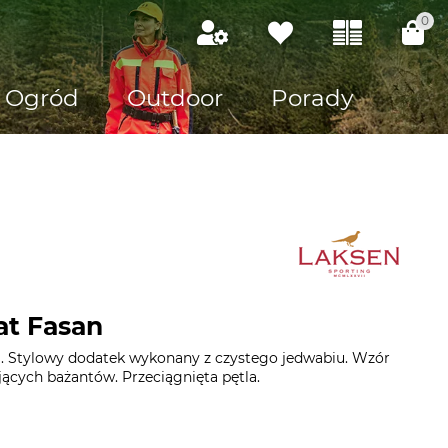
0
Ogród
Outdoor
Porady
at Fasan
. Stylowy dodatek wykonany z czystego jedwabiu. Wzór
ających bażantów. Przeciągnięta pętla.