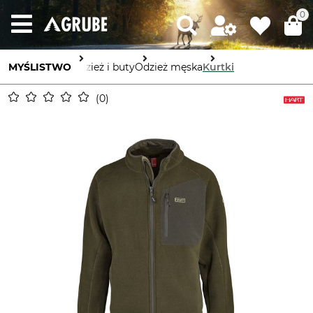
0
MYŚLISTWO
Odzież i buty
Odzież męska
Kurtki
0