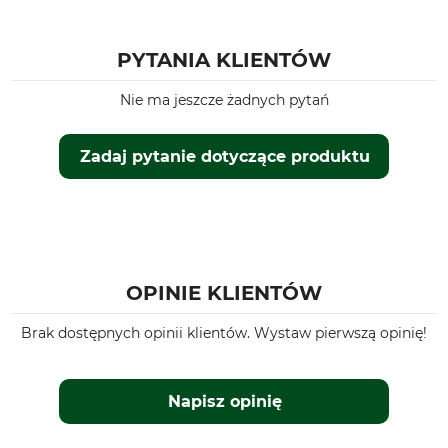
Męski
Całoroczny
Kaptur
Dopasowanie
PYTANIA KLIENTÓW
Nie
Regular
Nie ma jeszcze żadnych pytań
Kolor
Rozmiar odzieży
Oliwkowy
3XL
Zadaj pytanie dotyczące produktu
OPINIE KLIENTÓW
Brak dostępnych opinii klientów. Wystaw pierwszą opinię!
Napisz opinię