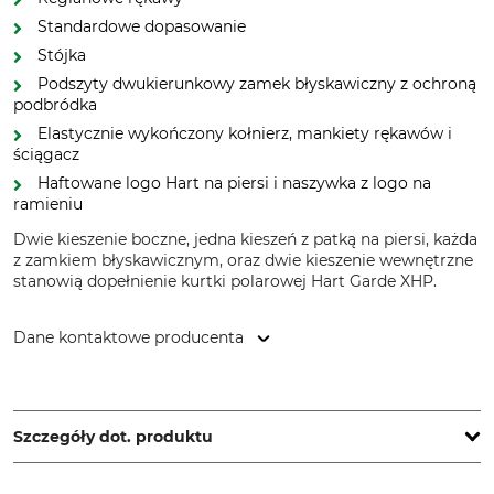
Standardowe dopasowanie
Stójka
Podszyty dwukierunkowy zamek błyskawiczny z ochroną
podbródka
Elastycznie wykończony kołnierz, mankiety rękawów i
ściągacz
Haftowane logo Hart na piersi i naszywka z logo na
ramieniu
Dwie kieszenie boczne, jedna kieszeń z patką na piersi, każda
z zamkiem błyskawicznym, oraz dwie kieszenie wewnętrzne
stanowią dopełnienie kurtki polarowej Hart Garde XHP.
Dane kontaktowe producenta
HART - EVIA GROUP, C/ Barrena 11, 20600 Eibar, Spain,
www.hart-outdoor.com
Szczegóły dot. produktu