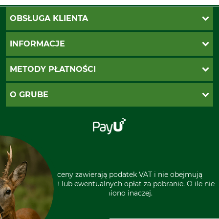
OBSŁUGA KLIENTA
Katalogi Grube
INFORMACJE
Twoje konto
Ustawienia plików cookie
Koszty dostawy
METODY PŁATNOŚCI
Zwroty
Reklamacje
PayU
O GRUBE
Regulamin sklepu
Za pobraniem (z dopłatą)
Klauzula RODO
Polecenie zapłaty SEPA
Sklep stacjonarny
Odstąpienie od zamówienia
Kontakt
Grube w Europie
* Wszystkie ceny zawierają podatek VAT i nie obejmują
kosztów wysyłki lub ewentualnych opłat za pobranie. O ile nie
wyszczególniono inaczej.