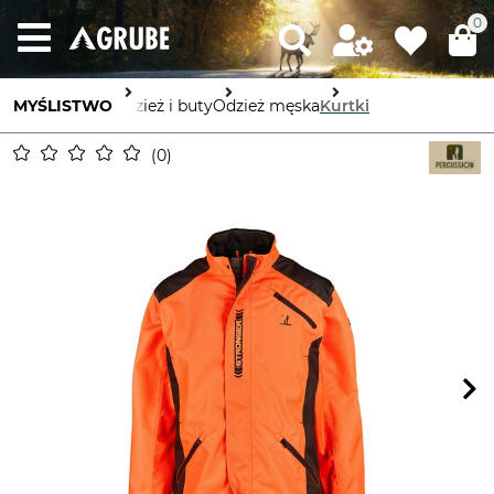
0
MYŚLISTWO
Odzież i buty
Odzież męska
Kurtki
0