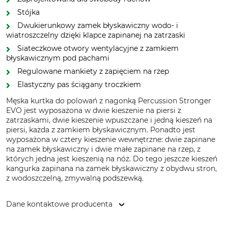
Stójka
Dwukierunkowy zamek błyskawiczny wodo- i
wiatroszczelny dzięki klapce zapinanej na zatrzaski
Siateczkowe otwory wentylacyjne z zamkiem
błyskawicznym pod pachami
Regulowane mankiety z zapięciem na rzep
Elastyczny pas ściągany troczkiem
Męska kurtka do polowań z nagonką Percussion Stronger
EVO jest wyposażona w dwie kieszenie na piersi z
zatrzaskami, dwie kieszenie wpuszczane i jedną kieszeń na
piersi, każda z zamkiem błyskawicznym. Ponadto jest
wyposażona w cztery kieszenie wewnętrzne: dwie zapinane
na zamek błyskawiczny i dwie małe zapinane na rzep, z
których jedna jest kieszenią na nóż. Do tego jeszcze kieszeń
kangurka zapinana na zamek błyskawiczny z obydwu stron,
z wodoszczelną, zmywalną podszewką.
Dane kontaktowe producenta
Treesco, 35 Ave de Friedland, 75008 Paris, France,