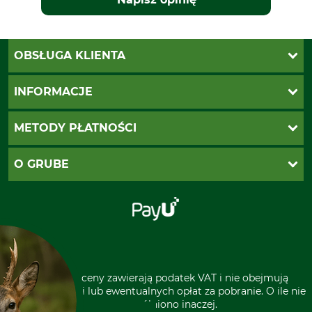
OBSŁUGA KLIENTA
Katalogi Grube
INFORMACJE
Twoje konto
Ustawienia plików cookie
Koszty dostawy
METODY PŁATNOŚCI
Zwroty
Reklamacje
PayU
O GRUBE
Regulamin sklepu
Za pobraniem (z dopłatą)
Klauzula RODO
Polecenie zapłaty SEPA
Sklep stacjonarny
Odstąpienie od zamówienia
Kontakt
Grube w Europie
* Wszystkie ceny zawierają podatek VAT i nie obejmują
kosztów wysyłki lub ewentualnych opłat za pobranie. O ile nie
wyszczególniono inaczej.