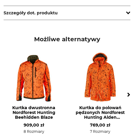
www.percussion-europe.com
Szczegóły dot. produktu
Marka
Typ produktu
Percussion
Kurtka myśliwska
Możliwe alternatywy
Nazwa modelu
Materiał wierzchni
Stronger EVO
100% Poliester
Podszewka
Membrana
100% Poliester
100% Poliuretan
Pranie
Wybielanie
Pranie kolorowe 30°
Nie wybielać
Suszenie
Prasowanie
Kurtka dwustronna
Kurtka do polowań
Nie suszyć w suszarce
Nie prasować
Nordforest Hunting
pędzonych Nordforest
bębnowej
Beehidden Blaze
Hunting Alden
Beehidden Blaze
909,00 zł
769,00 zł
Profesjonalna pielęgnacja
Przeznaczenie
8 Rozmiary
7 Rozmiary
tkanin
Polowanie pędzone