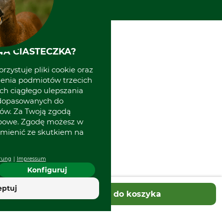
A CIASTECZKA?
rzystuje pliki cookie oraz
zenia podmiotów trzecich
ich ciągłego ulepszania
 dopasowanych do
ów. Za Twoją zgodą
obowe. Zgodę możesz w
zmienić ze skutkiem na
rung
Impressum
Konfiguruj
eptuj
Dodaj do koszyka