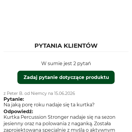
Nie czyścić na sucho
Opiekun psa
Polowanie z nagonką
Oddychalność
Właściwości
Środek
Regulowane zakończenie
rękawów
PYTANIA KLIENTÓW
Dla
Pora roku
Męski
Jesień
Zima
W sumie jest 2 pytań
Kaptur
Dopasowanie
Zadaj pytanie dotyczące produktu
Nie
Regular
Wodoszczelność
Wiatroszczelność
z Peter B. od Niemcy na 15.06.2026
Wodoszczelna
Wiatroszczelna
Pytanie:
Na jaką porę roku nadaje się ta kurtka?
Kolor
Rozmiar odzieży
Odpowiedź:
Pomarańczowo-zielony
3XL
Kurtka Percussion Stronger nadaje się na sezon
jesienny oraz na polowania z naganką. Została
zaprojektowana specjalnie z myślą o aktywnym