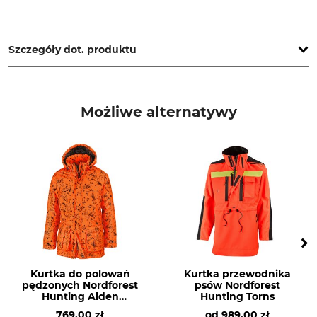
Grube KG, Hützeler Damm 38, 29646 Bispingen, Germany,
www.grube.de
Szczegóły dot. produktu
Marka
Typ produktu
Nordforest Hunting
Dwustronna kurtka
Możliwe alternatywy
myśliwska
Nazwa modelu
Pranie
Beehidden Blaze
Pranie kolorowe 30°
Wybielanie
Suszenie
Nie wybielać
Nie suszyć w suszarce
bębnowej
Prasowanie
Profesjonalna pielęgnacja
tkanin
Nie prasować
Nie czyścić na sucho
Kurtka do polowań
Kurtka przewodnika
pędzonych Nordforest
psów Nordforest
Hunting Alden
Hunting Torns
Przeznaczenie
Oddychalność
Beehidden Blaze
769,00 zł
od
989,00 zł