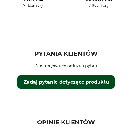
Polowanie na wab
Wysoki
7 Rozmiary
7 Rozmiary
Myślistwo
Właściwości
Dla
Membrana
Męski
Pora roku
Kaptur
Całoroczny
Nie
PYTANIA KLIENTÓW
Dopasowanie
Wiatroszczelność
Regular
Wiatroszczelna
Nie ma jeszcze żadnych pytań
Kolor
Rozmiar odzieży
beehidden blaze/oliv
XS
Zadaj pytanie dotyczące produktu
OPINIE KLIENTÓW