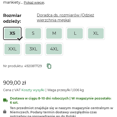
mankiety...
.
Pokaż więcej
Doradca ds. rozmiarów (Odzież
Rozmiar
wierzchnia męska)
odzieży:
XS
S
M
L
XL
XXL
3XL
4XL
Nr produktu:
4920817129
909,00 zł
Cena z VAT
Koszty wysyłki
Waga przesyłki 1,006 kg
Dostawa w ciągu 8-10 dni roboczych | W magazynie pozostało:
6 szt.
Ten przedmiot znajduje się w naszym magazynie centralnym w
Niemczech. Podany termin dostawy uwzględnia czas
potrzebny na sprowadzenie go do Polski.