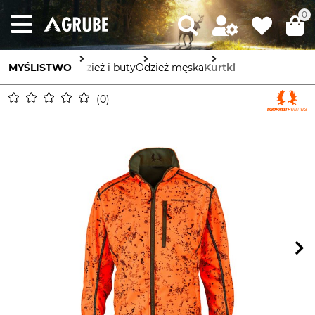
0
MYŚLISTWO
Odzież i buty
Odzież męska
Kurtki
0