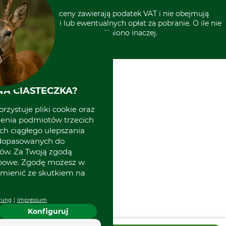
* Wszystkie ceny zawierają podatek VAT i nie obejmują
kosztów wysyłki lub ewentualnych opłat za pobranie. O ile nie
wyszczególniono inaczej.
A CIASTECZKA?
rzystuje pliki cookie oraz
zenia podmiotów trzecich
ich ciągłego ulepszania
 dopasowanych do
ów. Za Twoją zgodą
obowe. Zgodę możesz w
zmienić ze skutkiem na
rung
Impressum
Konfiguruj