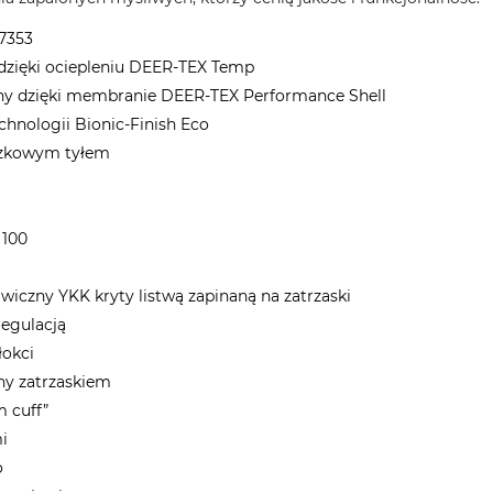
17353
 dzięki ociepleniu DEER-TEX Temp
lny dzięki membranie DEER-TEX Performance Shell
chnologii Bionic-Finish Eco
czkowym tyłem
 100
iczny YKK kryty listwą zapinaną na zatrzaski
regulacją
łokci
y zatrzaskiem
m cuff”
mi
o