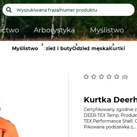
ictwo
Arborystyka
Myślistwo
Myślistwo
Odzież i buty
Odzież męska
Kurtki
0
Kurtka Deerh
Certyfikowany zgodnie z 
DEER-TEX Temp. Produkt
TEX Performance Shell. O
Pikowana podszewka z...