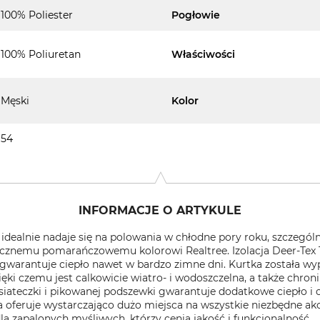
100% Poliester
Pogłowie
100% Poliuretan
Właściwości
Męski
Kolor
54
INFORMACJE O ARTYKULE
idealnie nadaje się na polowania w chłodne pory roku, szczegól
ycznemu pomarańczowemu kolorowi Realtree. Izolacja Deer-Tex
mu gwarantuje ciepło nawet w bardzo zimne dni. Kurtka została
ęki czemu jest calkowicie wiatro- i wodoszczelna, a także chro
iateczki i pikowanej podszewki gwarantuje dodatkowe ciepło i 
a oferuje wystarczająco dużo miejsca na wszystkie niezbędne ak
a zapalonych myśliwych, którzy cenią jakość i funkcjonalność.