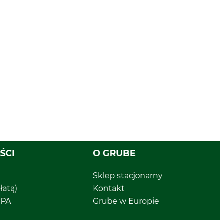
ŚCI
O GRUBE
Sklep stacjonarny
łatą)
Kontakt
EPA
Grube w Europie