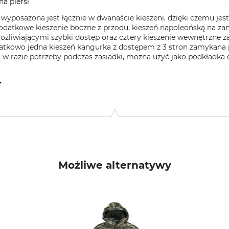
a piersi
yposażona jest łącznie w dwanaście kieszeni, dzięki czemu jest
 dodatkowe kieszenie boczne z przodu, kieszeń napoleońską na zame
liwiającymi szybki dostęp oraz cztery kieszenie wewnętrzne z
datkowo jedna kieszeń kangurka z dostępem z 3 stron zamykana 
 w razie potrzeby podczas zasiadki, można użyć jako podkładka d
 6100 Haderslev, Denmark, www.deerhunter.eu
Możliwe alternatywy