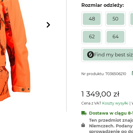
Rozmiar odzieży:
48
50
62
64
Nr produktu:
7036506210
1 349,00 zł
Cena z VAT
Koszty wysyłki
W
Dostawa w ciągu 8-1
Ten przedmiot znaj
Niemczech. Podany 
sprowadzenie go do 