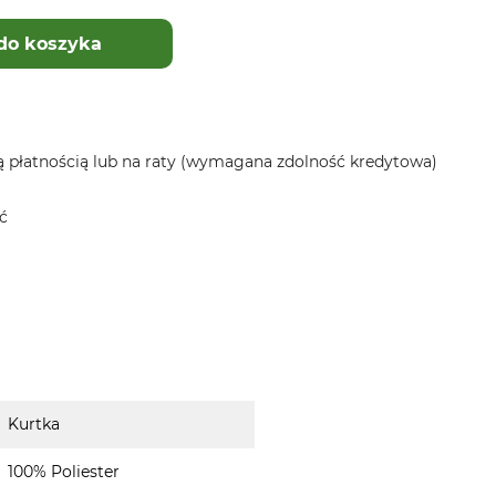
do koszyka
 płatnością lub na raty (wymagana zdolność kredytowa)
ć
Kurtka
100% Poliester