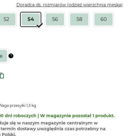
Doradca ds. rozmiarów (odzież wierzchnia męska)
52
54
56
58
60
aga przesyłki 1,3 kg
0 dni roboczych | W magazynie pozostał 1 produkt.
duje się w naszym magazynie centralnym w
termin dostawy uwzględnia czas potrzebny na
Polski.