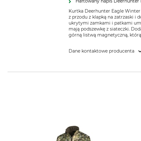
Haftowany napis Deerhunter n
Kurtka Deerhunter Eagle Winter w
z przodu z klapką na zatrzaski i
ukrytymi zamkami i patkami umoż
mają podszewkę z siateczki. Do
górną listwą magnetyczną, którą
Dane kontaktowe producenta
DEERHUNTER K/S, Norgesvej 12,