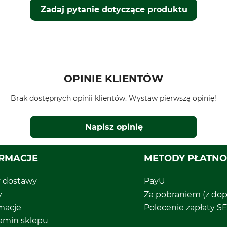
Zadaj pytanie dotyczące produktu
OPINIE KLIENTÓW
Brak dostępnych opinii klientów. Wystaw pierwszą opinię!
Napisz opinię
RMACJE
METODY PŁATNO
y dostawy
PayU
y
Za pobraniem (z dop
macje
Polecenie zapłaty S
amin sklepu