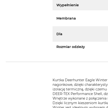
Wypełnienie
Membrana
Dla
Rozmiar odzieży
Kurtka Deerhunter Eagle Winter 
nagonkowe, dzięki charakteryst
izolację termiczną, dzięki cze
DEER-TEX Performance Shell, dzi
Wnętrze wykonane z połączenia s
Dzięki licznym kieszeniom kurtk
Winter jest idealnym wyborem dl