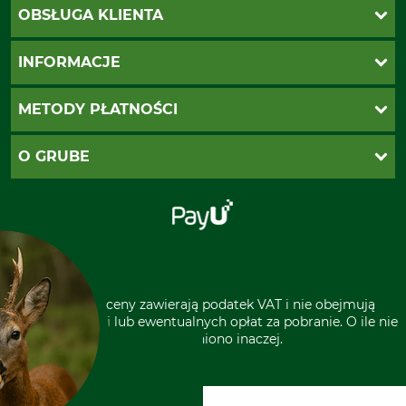
OBSŁUGA KLIENTA
Katalogi Grube
INFORMACJE
Twoje konto
Ustawienia plików cookie
Koszty dostawy
METODY PŁATNOŚCI
Zwroty
Reklamacje
PayU
O GRUBE
Regulamin sklepu
Za pobraniem (z dopłatą)
Klauzula RODO
Polecenie zapłaty SEPA
Sklep stacjonarny
Odstąpienie od zamówienia
Kontakt
Grube w Europie
* Wszystkie ceny zawierają podatek VAT i nie obejmują
kosztów wysyłki lub ewentualnych opłat za pobranie. O ile nie
wyszczególniono inaczej.