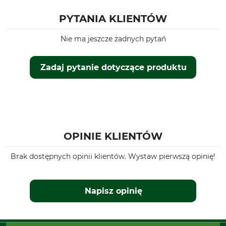
Dla
Pora roku
PYTANIA KLIENTÓW
Damski
Jesień
Wiosna
Nie ma jeszcze żadnych pytań
Kaptur
Dopasowanie
Zadaj pytanie dotyczące produktu
Nie
Regular
Wiatroszczelność
Kolor
Wiatroszczelna
blaze camo/forest camo
Rozmiar odzieży
XXL
OPINIE KLIENTÓW
Brak dostępnych opinii klientów. Wystaw pierwszą opinię!
Napisz opinię