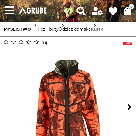
0
MYŚLISTWO
Odzież i buty
Odzież damska
Kurtki
0