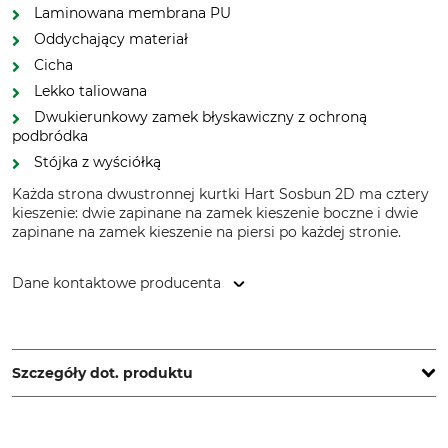
Laminowana membrana PU
Oddychający materiał
Cicha
Lekko taliowana
Dwukierunkowy zamek błyskawiczny z ochroną
podbródka
Stójka z wyściółką
Każda strona dwustronnej kurtki Hart Sosbun 2D ma cztery
kieszenie: dwie zapinane na zamek kieszenie boczne i dwie
zapinane na zamek kieszenie na piersi po każdej stronie.
Dane kontaktowe producenta
HART - EVIA GROUP, C/ Barrena 11, 20600 Eibar, Spain,
www.hart-outdoor.com
Szczegóły dot. produktu
Marka
Typ produktu
Hart
Kurtka