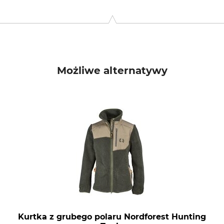
, Rudolf-Diesel-Str. 34-36, 28876 Oyten, Germany, www.overhu
Możliwe alternatywy
Kurtka z grubego polaru Nordforest Hunting