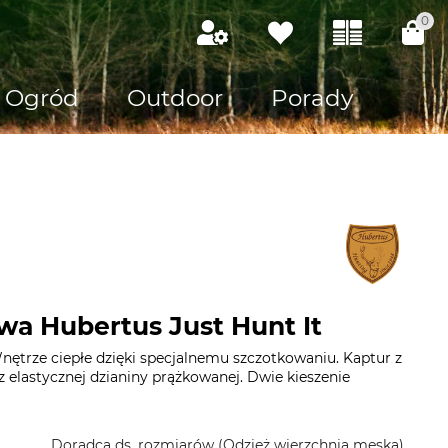
0
Ogród
Outdoor
Porady
wa Hubertus Just Hunt It
nętrze ciepłe dzięki specjalnemu szczotkowaniu. Kaptur z
z elastycznej dzianiny prążkowanej. Dwie kieszenie
Doradca ds. rozmiarów (Odzież wierzchnia męska)