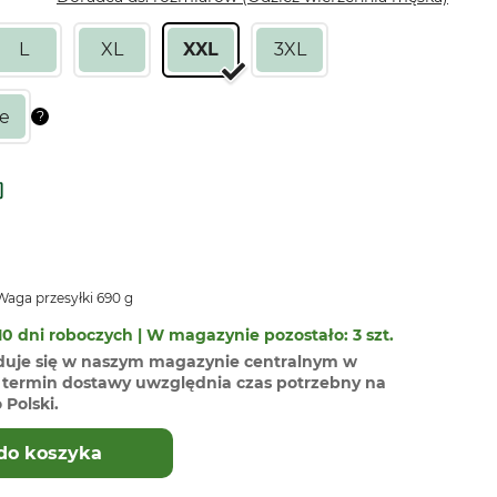
L
XL
XXL
3XL
aga przesyłki 690 g
0 dni roboczych | W magazynie pozostało: 3 szt.
duje się w naszym magazynie centralnym w
termin dostawy uwzględnia czas potrzebny na
Polski.
do koszyka