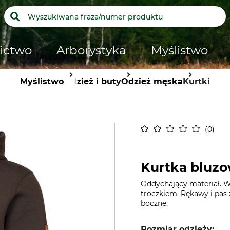
ictwo
Arborystyka
Myślistwo
Myślistwo
Odzież i buty
Odzież męska
Kurtki
0
Kurtka bluzo
Oddychający materiał. W
troczkiem. Rękawy i pas 
boczne.
Rozmiar odzieży: