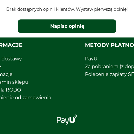
Brak dostępnych opinii klientów. Wystaw pierwszą opinię!
Napisz opinię
RMACJE
METODY PŁATNO
y dostawy
PayU
y
Za pobraniem (z dop
macje
Polecenie zapłaty S
amin sklepu
ula RODO
pienie od zamówienia