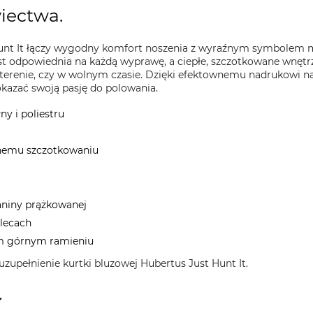
iectwa.
unt It łączy wygodny komfort noszenia z wyraźnym symbolem 
est odpowiednia na każdą wyprawę, a ciepłe, szczotkowane wnętr
w terenie, czy w wolnym czasie. Dzięki efektownemu nadrukowi na 
okazać swoją pasję do polowania.
y i poliestru
alnemu szczotkowaniu
ianiny prążkowanej
plecach
m górnym ramieniu
zupełnienie kurtki bluzowej Hubertus Just Hunt It.