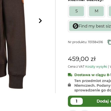
S
M
Nr produktu:
1131384516
459,00 zł
Cena z VAT
Koszty wysyłki
W
Dostawa w ciągu 8-1
Ten przedmiot znaj
Niemczech. Podany 
sprowadzenie go do 
Dodaj 