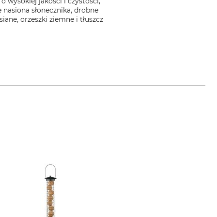
 wysokiej jakości i czystości,
e nasiona słonecznika, drobne
ane, orzeszki ziemne i tłuszcz