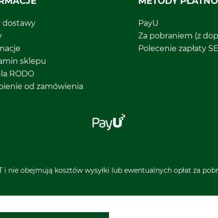
RMACJE
METODY PŁATNO
y dostawy
PayU
y
Za pobraniem (z dop
macje
Polecenie zapłaty S
amin sklepu
ula RODO
pienie od zamówienia
 i nie obejmują kosztów wysyłki lub ewentualnych opłat za pobra