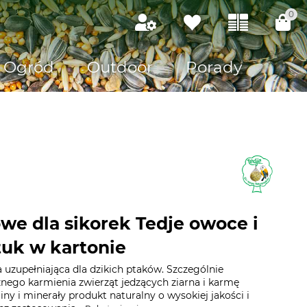
0
Ogród
Outdoor
Porady
owe dla sikorek Tedje owoce i
tuk w kartonie
 uzupełniająca dla dzikich ptaków. Szczególnie
nego karmienia zwierząt jedzących ziarna i karmę
y i minerały produkt naturalny o wysokiej jakości i