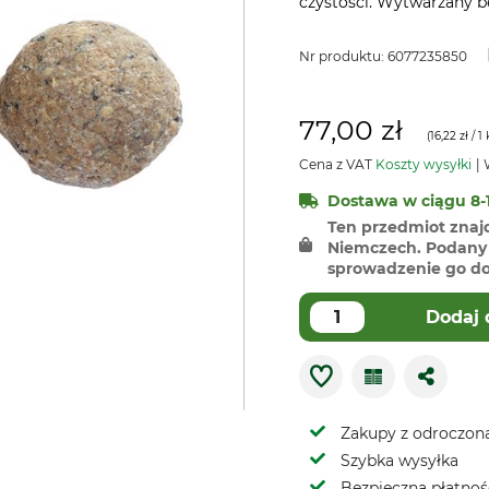
czystości. Wytwarzany b
Nr produktu:
6077235850
77,00 zł
(
16,22 zł
/ 1 
Cena z VAT
Koszty wysyłki
W
Dostawa w ciągu 8-1
Ten przedmiot znaj
Niemczech. Podany 
sprowadzenie go do 
Dodaj 
Zakupy z odroczoną
Szybka wysyłka
Bezpieczna płatnoś