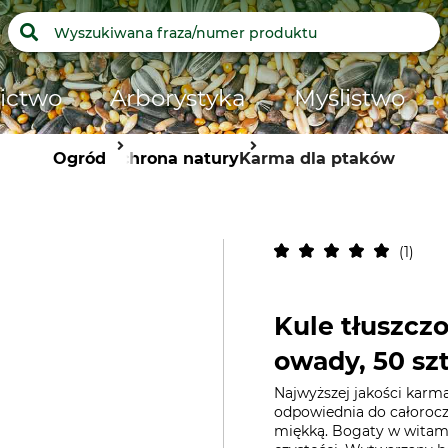
ictwo
Arborystyka
Myślistwo
Ogród
Ochrona natury
Karma dla ptaków
1
Kule tłuszcz
owady, 50 sz
Najwyższej jakości karma
odpowiednia do całorocz
miękką. Bogaty w witamin