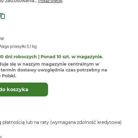
ez zastosowania...
.
Pokaż więcej
kg)
aga przesyłki 5,1 kg
0 dni roboczych | Ponad 10 szt. w magazynie.
duje się w naszym magazynie centralnym w
termin dostawy uwzględnia czas potrzebny na
Polski.
do koszyka
 płatnością lub na raty (wymagana zdolność kredytowa)
ć