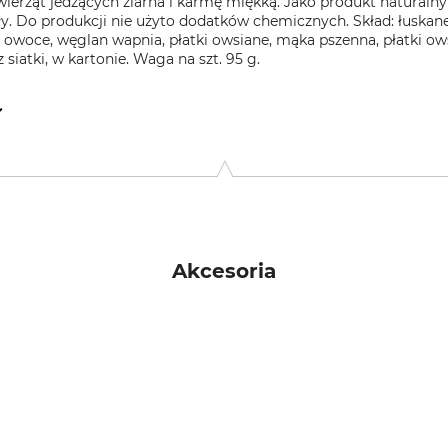
ierząt jedzących ziarna i karmę miękką. Jako produkt naturalny o
ły. Do produkcji nie użyto dodatków chemicznych. Skład: łuskan
owoce, węglan wapnia, płatki owsiane, mąka pszenna, płatki owsi
siatki, w kartonie. Waga na szt. 95 g.
9, 25336 Elmshorn, Germany, www.stueben-muehle.de
Akcesoria