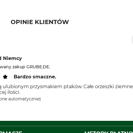
OPINIE KLIENTÓW
d Niemcy
owany zakup GRUBE.DE.
Bardzo smaczne.
są ulubionym przysmakiem ptaków. Całe orzeszki ziemne
ej ilości.
one automatycznie)