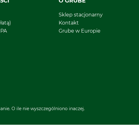
ŚCI
O GRUBE
Sklep stacjonarny
łatą)
Kontakt
EPA
Grube w Europie
nie. O ile nie wyszczególniono inaczej.