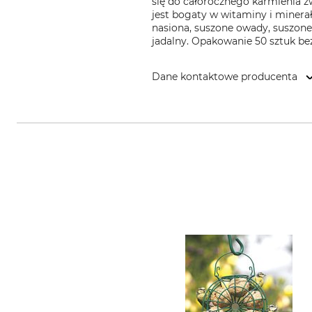
się do całorocznego karmienia zw
jest bogaty w witaminy i minera
nasiona, suszone owady, suszone 
jadalny. Opakowanie 50 sztuk bez 
Dane kontaktowe producenta
Theodor Stüben OHG, Lieth 5a-