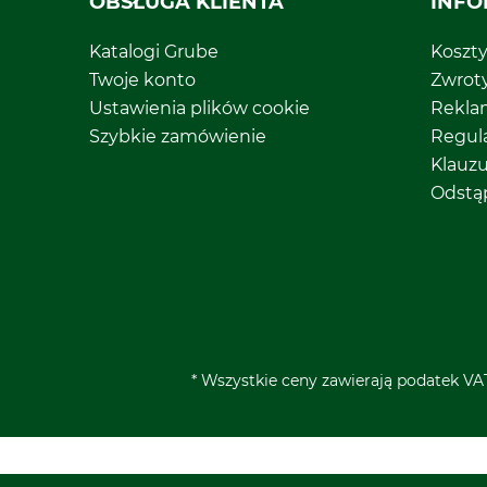
OBSŁUGA KLIENTA
INFO
Katalogi Grube
Koszt
Twoje konto
Zwrot
Ustawienia plików cookie
Rekla
Szybkie zamówienie
Regul
Klauz
Odstą
* Wszystkie ceny zawierają podatek VAT