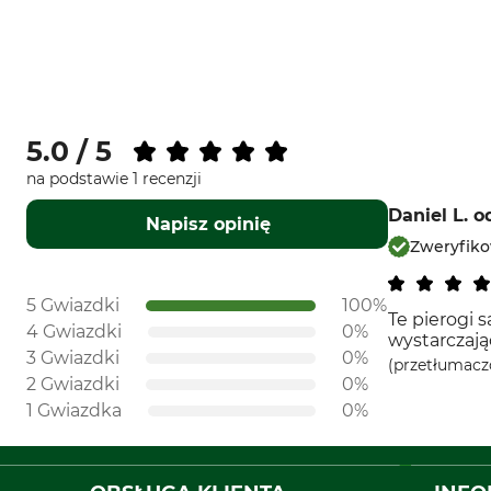
5.0 / 5
na podstawie 1 recenzji
Daniel L.
o
Napisz opinię
Zweryfik
5 Gwiazdki
100%
Te pierogi 
4 Gwiazdki
0%
wystarczając
3 Gwiazdki
0%
(przetłumacz
2 Gwiazdki
0%
1 Gwiazdka
0%